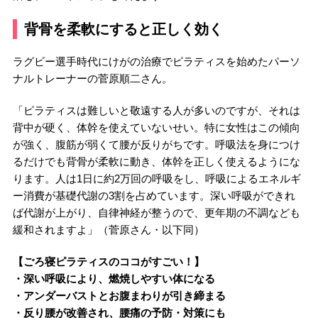
背骨を柔軟にすると正しく効く
ラグビー選手時代にけがの治療でピラティスを始めたパーソ
ナルトレーナーの菅原順二さん。
「ピラティスは難しいと敬遠する人が多いのですが、それは
背中が硬く、体幹を使えていないせい。特に女性はこの傾向
が強く、腹筋が弱くて腰が反りがちです。呼吸法を身につけ
るだけでも背骨が柔軟に動き、体幹を正しく使えるようにな
ります。人は1日に約2万回の呼吸をし、呼吸によるエネルギ
ー消費が基礎代謝の3割を占めています。深い呼吸ができれ
ば代謝が上がり、自律神経が整うので、更年期の不調なども
緩和されますよ」（菅原さん・以下同）
【ごろ寝ピラティスのココがすごい！】
・深い呼吸により、燃焼しやすい体になる
・アンダーバストとお腹まわりが引き締まる
・反り腰が改善され、腰痛の予防・対策にも