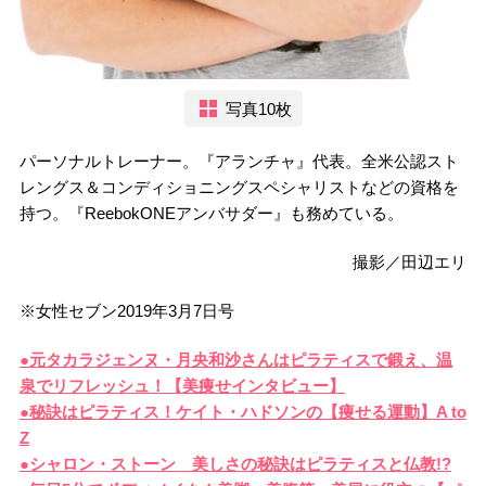
写真10枚
パーソナルトレーナー。『アランチャ』代表。全米公認スト
レングス＆コンディショニングスペシャリストなどの資格を
持つ。『ReebokONEアンバサダー』も務めている。
撮影／田辺エリ
※女性セブン2019年3月7日号
●元タカラジェンヌ・月央和沙さんはピラティスで鍛え、温
泉でリフレッシュ！【美痩せインタビュー】
●秘訣はピラティス！ケイト・ハドソンの【痩せる運動】A to
Z
●シャロン・ストーン 美しさの秘訣はピラティスと仏教!?