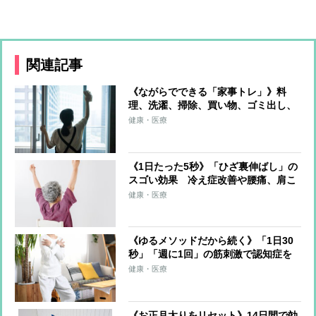
関連記事
《ながらでできる「家事トレ」》料
理、洗濯、掃除、買い物、ゴミ出し、
水やり…すべてをエクササイズに！ト
健康・医療
レーナーが解説
《1日たった5秒》「ひざ裏伸ばし」の
スゴい効果 冷え症改善や腰痛、肩こ
り、片頭痛の軽減も
健康・医療
《ゆるメソッドだから続く》「1日30
秒」「週に1回」の筋刺激で認知症を
予防する「30秒スクワット」
健康・医療
《お正月太りをリセット》14日間で効