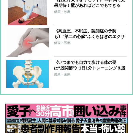
果期待！壁があればどこでもできる
「壁ピラティスダイエット」のやり方
健康・医療
を解説
《高血圧、不眠症、認知症の予防
も》“第二の心臓”ふくらはぎのエクサ
サイズを医師が伝授！血流改善、筋肉
健康・医療
と骨を刺激、体を根本から整える
《いつまでも自力で歩ける体の要
は“股関節”》1日1分トレーニング＆股
関節のズレを防ぐ習慣を医師らが解説
健康・医療