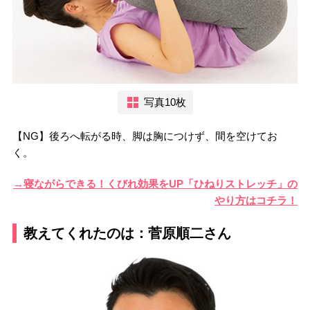
写真10枚
【NG】後ろへ転がる時、脚は胸につけず、間を空けてお
く。
→寝ながらできる！くびれ効果をUP「ひねりストレッチ」の
やり方はコチラ！
教えてくれたのは：菅原順二さん