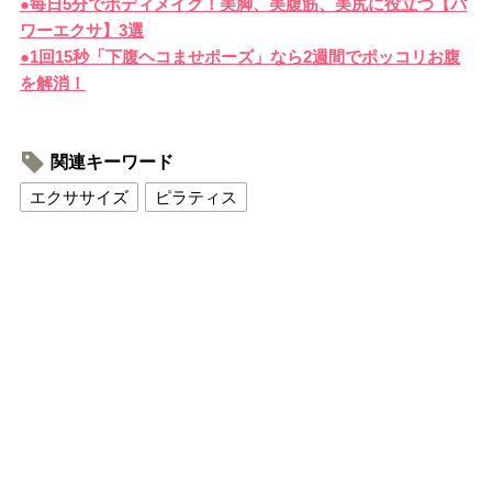
●毎日5分でボディメイク！美脚、美腹筋、美尻に役立つ【パ
ワーエクサ】3選
●1回15秒「下腹ヘコませポーズ」なら2週間でポッコリお腹
を解消！
関連キーワード
エクササイズ
ピラティス