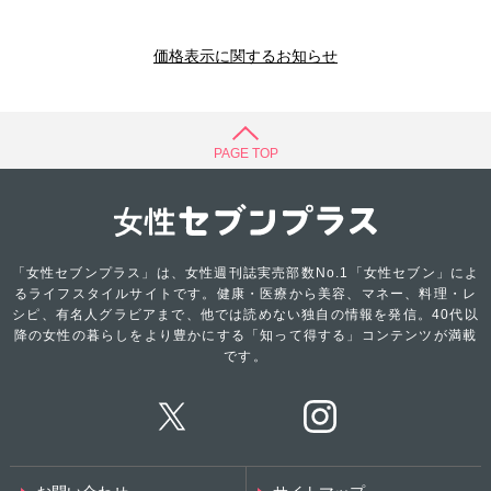
価格表示に関するお知らせ
PAGE TOP
「女性セブンプラス」は、女性週刊誌実売部数No.1「女性セブン」によ
るライフスタイルサイトです。健康・医療から美容、マネー、料理・レ
シピ、有名人グラビアまで、他では読めない独自の情報を発信。40代以
降の女性の暮らしをより豊かにする「知って得する」コンテンツが満載
です。