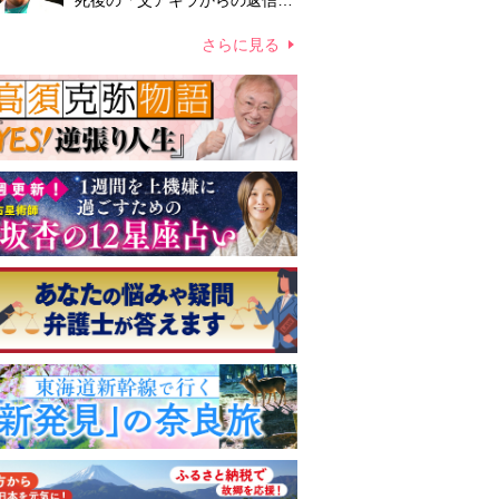
死後の「父アキラからの返信」
布施辰徳が涙で明かす「順番が
違う」
さらに見る