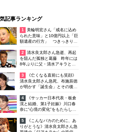
気記事ランキング
1
美輪明宏さん「戒名に込め
られた意味」と10億円以上「巨
額遺産の行方」 つきっきりで
私生活をサポートしていた元俳
優が相続か
2
清水良太郎さん急逝、再起
を阻んだ孤独と葛藤 昨年には
8年ぶりに父・清水アキラと共
演、本格的な活動再開に向かっ
ていたが…周囲が懸念していた
3
《亡くなる直前にも笑顔》
「不安定なところ」
清水良太郎さん急死、布施辰徳
が明かす「誕生会」とその後の
メッセージ
4
《サッカー日本代表・板倉
滉と結婚、第1子妊娠》川口春
奈に“心境の変化”をもたらした
主演映画『ママせか』 身を削
って「がんに蝕まれる母」を演
5
《こんなバカのために、あ
じた壮絶な撮影現場
りがとうな》清水良太郎さん急