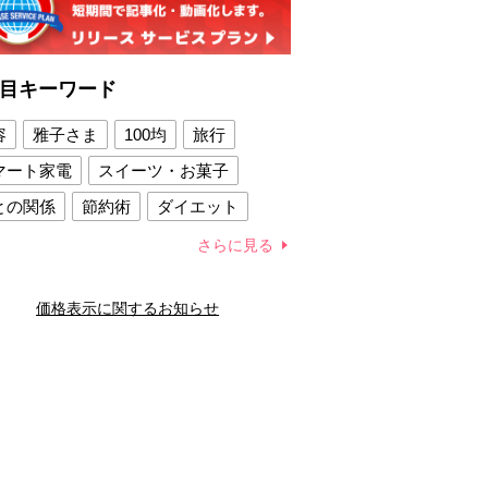
目キーワード
容
雅子さま
100均
旅行
マート家電
スイーツ・お菓子
との関係
節約術
ダイエット
康法
新製品
さらに見る
容賢者のダイエットグッズ
価格表示に関するお知らせ
との関係
新津春子
どか食い