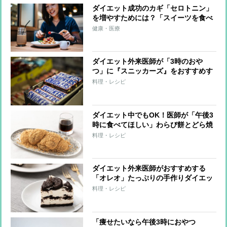
ダイエット成功のカギ「セロトニン」
を増やすためには？「スイーツを食べ
る」「噛む」「泣く」など7つの方法
健康・医療
ダイエット外来医師が「3時のおや
つ」に『スニッカーズ』をおすすめす
る理由
料理・レシピ
ダイエット中でもOK！医師が「午後3
時に食べてほしい」わらび餅とどら焼
きのレシピ
料理・レシピ
ダイエット外来医師がおすすめする
「オレオ」たっぷりの手作りダイエッ
トスイーツ
料理・レシピ
「痩せたいなら午後3時におやつ