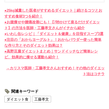
●25kg減量した医者がすすめるダイエット｜続けるコツとお
すすめ食材3つを紹介！
●お腹痩せや腰痛改善にも！【7秒かけて座るだけダイエッ
ト】の方法を医師・工藤孝文さんがイチから紹介
●いわし缶レシピ｜「ダイエット＆健康」を目指すスープ3選
●注目の「おからヨーグルト」！おからパウダー使った簡単
な作り方とそのダイエット効果は？
●高野豆腐ダイエットまとめ｜サンドイッチなど簡単レシ
ピ、効果的に痩せる運動も紹介！
→カリスマ医師・工藤孝文さんおすすめ！その他のダイエッ
ト法はコチラ
関連キーワード
ダイエット食
工藤孝文