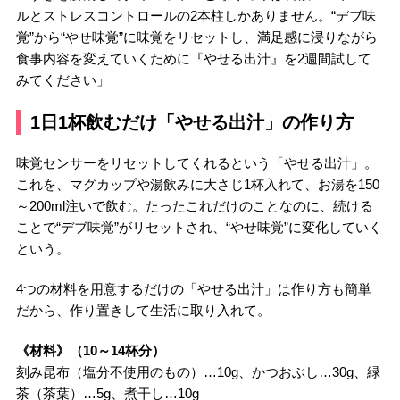
ルとストレスコントロールの2本柱しかありません。“デブ味
覚”から“やせ味覚”に味覚をリセットし、満足感に浸りながら
食事内容を変えていくために『やせる出汁』を2週間試して
みてください」
1日1杯飲むだけ「やせる出汁」の作り方
味覚センサーをリセットしてくれるという「やせる出汁」。
これを、マグカップや湯飲みに大さじ1杯入れて、お湯を150
～200ml注いで飲む。たったこれだけのことなのに、続ける
ことで“デブ味覚”がリセットされ、“やせ味覚”に変化していく
という。
4つの材料を用意するだけの「やせる出汁」は作り方も簡単
だから、作り置きして生活に取り入れて。
《材料》（10～14杯分）
刻み昆布（塩分不使用のもの）…10g、かつおぶし…30g、緑
茶（茶葉）…5g、煮干し…10g