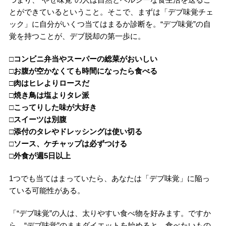
とができているということ。そこで、まずは「デブ味覚チェ
ック」に自分がいくつ当てはまるか診断を。“デブ味覚”の自
覚を持つことが、デブ脱却の第一歩に。
□コンビニ弁当やスーパーの総菜がおいしい
□お腹が空かなくても時間になったら食べる
□肉はヒレよりロースだ
□焼き鳥は塩よりタレ派
□こってりした味が大好き
□スイーツは別腹
□添付のタレやドレッシングは使い切る
□ソース、ケチャップは必ずつける
□外食が週5日以上
1つでも当てはまっていたら、あなたは「デブ味覚」に陥っ
ている可能性がある。
「“デブ味覚”の人は、太りやすい食べ物を好みます。ですか
ら、“デブ味覚”のままダイエットを始めると、食べたいもの