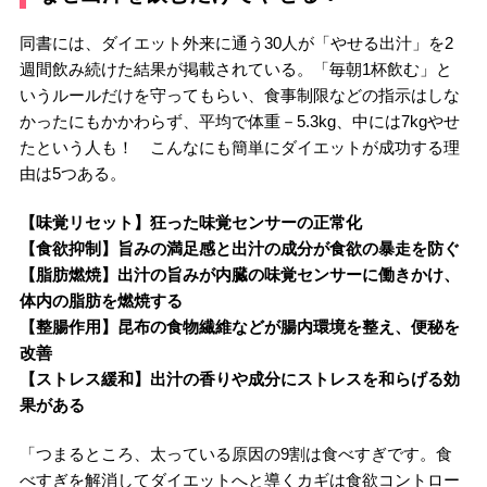
同書には、ダイエット外来に通う30人が「やせる出汁」を2
週間飲み続けた結果が掲載されている。「毎朝1杯飲む」と
いうルールだけを守ってもらい、食事制限などの指示はしな
かったにもかかわらず、平均で体重－5.3kg、中には7kgやせ
たという人も！ こんなにも簡単にダイエットが成功する理
由は5つある。
【味覚リセット】狂った味覚センサーの正常化
【食欲抑制】旨みの満足感と出汁の成分が食欲の暴走を防ぐ
【脂肪燃焼】出汁の旨みが内臓の味覚センサーに働きかけ、
体内の脂肪を燃焼する
【整腸作用】昆布の食物繊維などが腸内環境を整え、便秘を
改善
【ストレス緩和】出汁の香りや成分にストレスを和らげる効
果がある
「つまるところ、太っている原因の9割は食べすぎです。食
べすぎを解消してダイエットへと導くカギは食欲コントロー