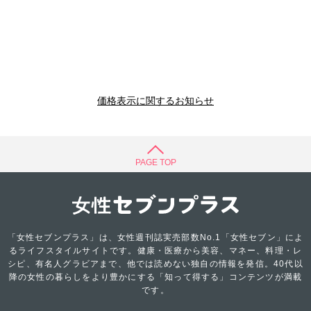
価格表示に関するお知らせ
PAGE TOP
「女性セブンプラス」は、女性週刊誌実売部数No.1「女性セブン」によ
るライフスタイルサイトです。健康・医療から美容、マネー、料理・レ
シピ、有名人グラビアまで、他では読めない独自の情報を発信。40代以
降の女性の暮らしをより豊かにする「知って得する」コンテンツが満載
です。