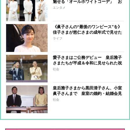
魅せる「オールホワイトコーデ」 お
しゃれに着こなすコツに注目
エンタメ
《眞子さんの“最後のワンピース”を》
佳子さまが悠仁さまの成年式で見せた
「お姉さまとともに」の思い
ライフ
愛子さまはご公務デビュー 皇后雅子
さまたちが平成＆令和に見せられた祝
賀のドレス姿
社会
皇后雅子さまから黒田清子さん、小室
眞子さんまで 皇室の婚約・結婚会見
のファッションと秘話
社会