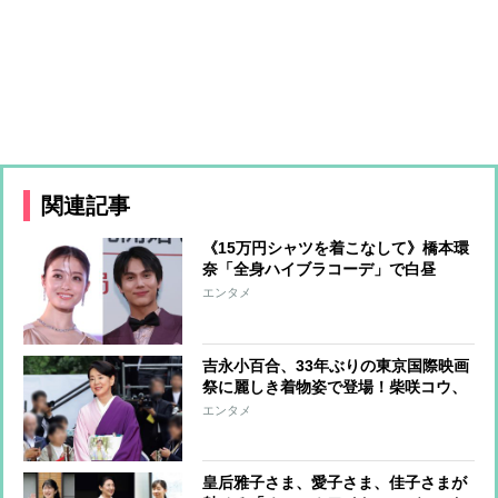
関連記事
《15万円シャツを着こなして》橋本環
奈「全身ハイブラコーデ」で白昼
堂々、圧巻のデート
エンタメ
吉永小百合、33年ぶりの東京国際映画
祭に麗しき着物姿で登場！柴咲コウ、
満島ひかり、川口春奈らはハートポー
エンタメ
ズで魅了
皇后雅子さま、愛子さま、佳子さまが