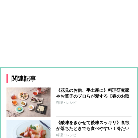
関連記事
《花見のお供、手土産に》料理研究家
やお菓子のプロらが愛する【春のお取
り寄せ】華やかな見た目と色合いで心
料理・レシピ
躍るスイーツ＆ドリンク11選
《酸味をきかせて後味スッキリ》食欲
が落ちたときでも食べやすい！冷たい
スイーツレシピ3つ
料理・レシピ