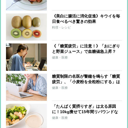
《美白に腸活に消化促進》キウイを毎
日食べるべき驚きの効果
料理・レシピ
《「糖質疲労」に注意！》「おにぎり
と野菜ジュース」で血糖値急上昇？
「低GI食品のそばならOK」は誤解だ
健康・医療
った
糖質制限の名医が警鐘を鳴らす「糖質
疲労」、「小麦粉を全粒粉にする」は
意味がない？ 注意すべき「低脂肪ヨ
健康・医療
ーグルト」
「たんぱく質摂りすぎ」は太る原因
に！10kg痩せて15年間リバウンドな
しの管理栄養士が語る
健康・医療