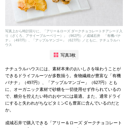
写真上から時計回りに、「アリー＆ローズ ダークチョコレートチアシード入
り（ざくろ、アサイーブルーベリー）」（962円）／成城石井 「有機バナ
ナ」（497円）、「アップルマンゴー」（627円）／ともに、ナチュラルハ
ウス
写真3枚
ナチュラルハウスには、素材本来のおいしさを味わうことが
できるドライフルーツが多数揃う。食物繊維が豊富な「有機
バナナ」（497円）、「アップルマンゴー」（627円）とも
に、オーガニック素材で砂糖を一切使用せず作られているの
で、糖分を控えたい時のおやつには最適。また、通常ドライ
にすると失われがちなビタミンCも豊富に含んでいるのだと
か。
成城石井で購入できる「アリー＆ローズ ダークチョコレート