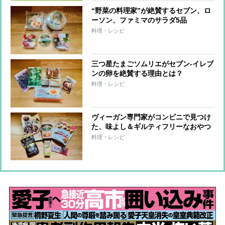
“野菜の料理家”が絶賛するセブン、ロ
ーソン、ファミマのサラダ5品
料理・レシピ
三つ星たまごソムリエがセブン-イレブ
ンの卵を絶賛する理由とは？
料理・レシピ
ヴィーガン専門家がコンビニで見つけ
た、味よし＆ギルティフリーなおやつ
6品
料理・レシピ