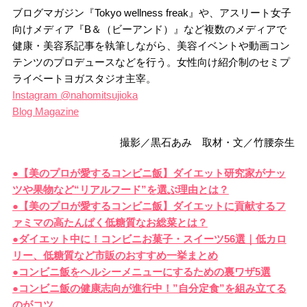
ブログマガジン『Tokyo wellness freak』や、アスリート女子
向けメディア『B＆（ビーアンド）』など複数のメディアで
健康・美容系記事を執筆しながら、美容イベントや動画コン
テンツのプロデュースなどを行う。女性向け紹介制のセミプ
ライベートヨガスタジオ主宰。
Instagram @nahomitsujioka
Blog Magazine
撮影／黒石あみ 取材・文／竹腰奈生
●【美のプロが愛するコンビニ飯】ダイエット研究家がナッ
ツや果物など“リアルフード”を選ぶ理由とは？
●【美のプロが愛するコンビニ飯】ダイエットに貢献するフ
ァミマの高たんぱく低糖質なお総菜とは？
●ダイエット中に！コンビニお菓子・スイーツ56選｜低カロ
リー、低糖質など市販のおすすめ一挙まとめ
●コンビニ飯をヘルシーメニューにするための裏ワザ5選
●コンビニ飯の健康志向が進行中！”自分定食”を組み立てる
のがコツ