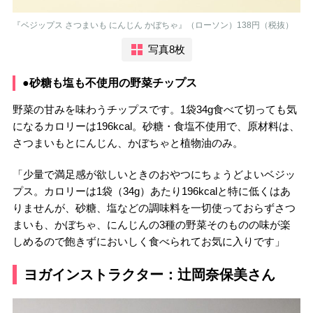
『ベジップス さつまいも にんじん かぼちゃ』（ローソン）138円（税抜）
写真8枚
●砂糖も塩も不使用の野菜チップス
野菜の甘みを味わうチップスです。1袋34g食べて切っても気
になるカロリーは196kcal。砂糖・食塩不使用で、原材料は、
さつまいもとにんじん、かぼちゃと植物油のみ。
「少量で満足感が欲しいときのおやつにちょうどよいベジッ
プス。カロリーは1袋（34g）あたり196kcalと特に低くはあ
りませんが、砂糖、塩などの調味料を一切使っておらずさつ
まいも、かぼちゃ、にんじんの3種の野菜そのものの味が楽
しめるので飽きずにおいしく食べられてお気に入りです」
ヨガインストラクター：辻岡奈保美さん