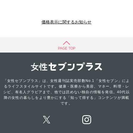
価格表示に関するお知らせ
PAGE TOP
「女性セブンプラス」は、女性週刊誌実売部数No.1「女性セブン」によ
るライフスタイルサイトです。健康・医療から美容、マネー、料理・レ
シピ、有名人グラビアまで、他では読めない独自の情報を発信。40代以
降の女性の暮らしをより豊かにする「知って得する」コンテンツが満載
です。