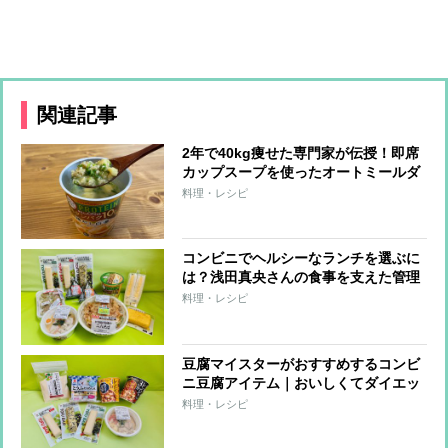
関連記事
2年で40kg痩せた専門家が伝授！即席
カップスープを使ったオートミールダ
イエット
料理・レシピ
コンビニでヘルシーなランチを選ぶに
は？浅田真央さんの食事を支えた管理
栄養士がすすめる「たんぱく質強化」
料理・レシピ
メニュー
豆腐マイスターがおすすめするコンビ
ニ豆腐アイテム｜おいしくてダイエッ
トに役立つ8品
料理・レシピ