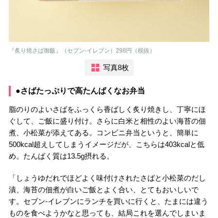
『炙り焼さば御飯』（セブン-イレブン）298円（税抜）
写真8枚
●さばたっぷりで高たんぱくなお弁当
脂のりのよいさばをふっくら香ばしく炙り焼きし、丁寧にほ
ぐして、ご飯に盛り付け。さらに白米と相性のよい海苔の佃
煮、小松菜が添えてある。コンビニ弁当というと、簡単に
500kcal超えしてしまうイメージだが、こちらは403kcalと低
め。たんぱく質は13.5g摂れる。
「しょうゆだれでほどよく味付けされたさばと小松菜のだし
漬、海苔の佃煮が白いご飯とよく合い、とてもおいしいで
す。セブン-イレブンにランチを買いに行くと、たまには違う
ものを食べようかなと思っても、結局これを選んでしまいま