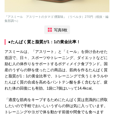
『アスミール アスリートのタマゴ 燻製味』（リベルタ）270円（税抜・編
集部調べ）
写真8枚
●たんぱく質と脂質が1：1の黄金比率！
アスミールは、「アスリート」と「ミール」を掛け合わせた
造語で、日々、スポーツやトレーニング、ダイエットなどに
励む人の体作りをサポートするボディメイク食ブランド。国
産のうずらの卵を使ったこの商品は、筋肉を作るたんぱく質
と脂質が1：1の黄金比率で、トレーニングで失うミネラルや
たんぱく質の合成を高めるパントテン酸を多く含むなど、疲
れた体の回復にも有効。1袋に7個はいって14.4kcal。
「適度な筋肉をキープするためにたんぱく質は意識的に摂取
したいので手軽でおいしいうずらの卵は気に入っています。
トレーニングやヨガで体を動かす前後や間食でも食べます