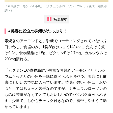
『素焼きアーモンド＆小魚』（ナチュラルローソン）209円（税抜・編集部
調べ）
写真8枚
●美容に役立つ栄養がたっぷり！
素焼きのアーモンドと、砂糖でコーティングされていない片
口いわし、食塩のみ。1袋28gはいって148kcal。たんぱく質
は9.2g、食物繊維は1.5g、ビタミンEは2.7mg、カルシウムは
203mg摂れる。
「ビタミンEや食物繊維が豊富な素焼きアーモンドとカルシ
ウムたっぷりの小魚を一緒に食べられるおやつ。美容にも健
康にもいいので気に入っています。苦味が強い小魚は、おや
つとしてはちょっと苦手なのですが、ナチュラルローソンの
ものは苦味がなくてとてもおいしいのでパクパク食べられま
す。少量で、しかもチャック付きなので、携帯しやすくて助
かっています」