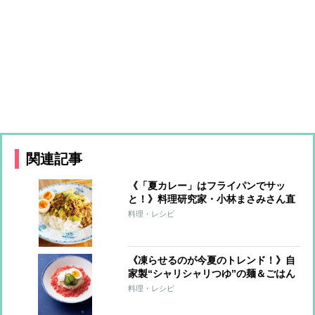
関連記事
《「夏カレー」はフライパンでサッ
と！》料理研究家・小林まさみさん直
伝レシピ
料理・レシピ
《凍らせるのが今夏のトレンド！》自
家製“シャリシャリつゆ”の麺＆ごはん
7レシピ
料理・レシピ