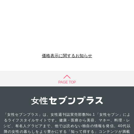
価格表示に関するお知らせ
PAGE TOP
「女性セブンプラス」は、女性週刊誌実売部数No.1「女性セブン」によ
るライフスタイルサイトです。健康・医療から美容、マネー、料理・レ
シピ、有名人グラビアまで、他では読めない独自の情報を発信。40代以
降の女性の暮らしをより豊かにする「知って得する」コンテンツが満載