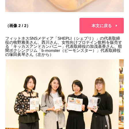
（画像 2 / 2）
本文に戻る
フィットネスSNSメディア「SHEPLI（シェプリ）」の代表取締
役の牧野雅美さん、西川さん、女性向けプロテイン飲料を販売す
る「キッカスアンドカンパニー」代表取締役の加茂基香さん、暗
闇ボクシングジム「b-monster（ビーモンスター）」代表取締役
の塚田眞琴さん（左から）