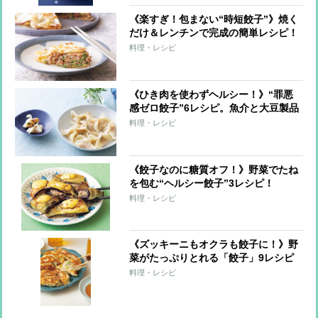
《楽すぎ！包まない“時短餃子”》焼く
だけ＆レンチンで完成の簡単レシピ！
料理・レシピ
《ひき肉を使わずヘルシー！》“罪悪
感ゼロ餃子”6レシピ。魚介と大豆製品
で大満足！
料理・レシピ
《餃子なのに糖質オフ！》野菜でたね
を包む“ヘルシー餃子”3レシピ！
料理・レシピ
《ズッキーニもオクラも餃子に！》野
菜がたっぷりとれる「餃子」9レシピ
料理・レシピ