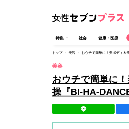
特集
社会
健康・医療
トップ
美容
おウチで簡単に！美ボディ＆美肌
美容
おウチで簡単に！
操『BI-HA-DA