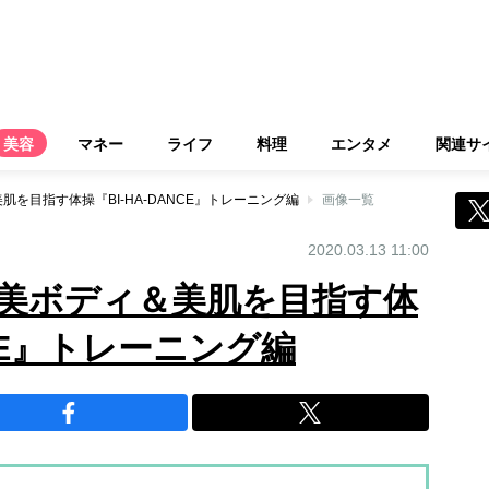
美容
マネー
ライフ
料理
エンタメ
関連サ
を目指す体操『BI-HA-DANCE』トレーニング編
画像一覧
2020.03.13 11:00
美ボディ＆美肌を目指す体
NCE』トレーニング編