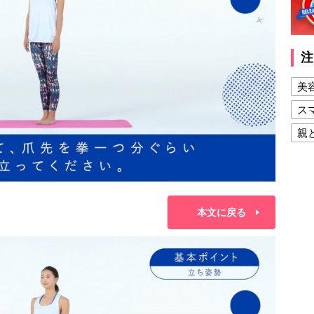
注
美
ス
親
健
美
夫
本文に戻る