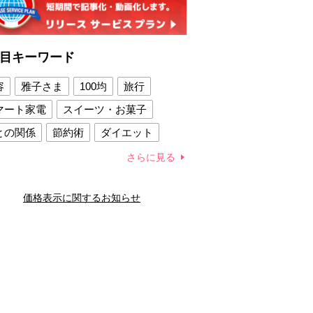
目キーワード
容
雅子さま
100均
旅行
マート家電
スイーツ・お菓子
との関係
節約術
ダイエット
康法
新製品
さらに見る
容賢者のダイエットグッズ
価格表示に関するお知らせ
との関係
新津春子
どか食い