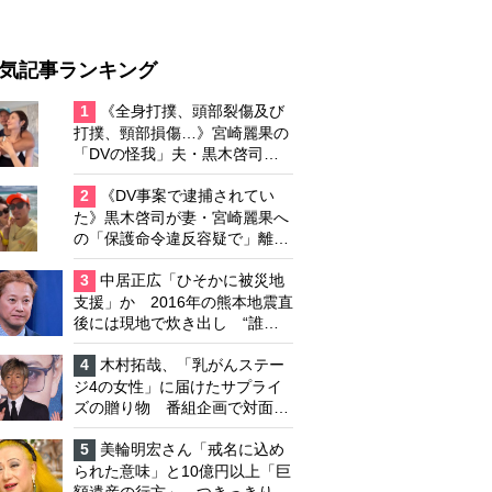
気記事ランキング
1
《全身打撲、頭部裂傷及び
打撲、頸部損傷…》宮崎麗果の
「DVの怪我」夫・黒木啓司の
逮捕で始まる「夫婦の闘争」
2
《DV事案で逮捕されてい
た》黒木啓司が妻・宮崎麗果へ
の「保護命令違反容疑で」離婚
協議は「第二ステージ」へ
3
中居正広「ひそかに被災地
支援」か 2016年の熊本地震直
後には現地で炊き出し “誰に
も知られなくて良い”と、むし
ろ強まる福祉活動への思い
4
木村拓哉、「乳がんステー
ジ4の女性」に届けたサプライ
ズの贈り物 番組企画で対面し
たファンが、夢と希望を与える
心遣いに「うれしくて号泣しま
5
美輪明宏さん「戒名に込め
した」
られた意味」と10億円以上「巨