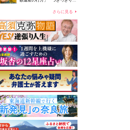
額遺産の行方」 つきっきりで
私生活をサポートしていた元俳
優が相続か
さらに見る