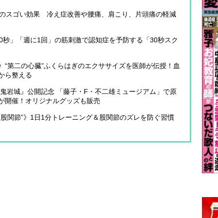
」のスゴい効果 冷え症改善や腰痛、肩こり、片頭痛の軽減
0秒」「週に1回」の筋刺激で認知症を予防する「30秒スク
》“第二の心臓”ふくらはぎのエクササイズを医師が伝授！血
から整える
底鬼岩城』公開記念 「藤子・F・不二雄ミュージアム」で原
が開催！オリジナルグッズも販売
股関節”》1日1分トレーニング＆股関節のズレを防ぐ習慣