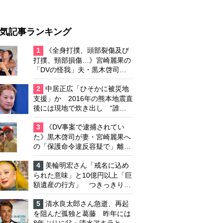
気記事ランキング
1
《全身打撲、頭部裂傷及び
打撲、頸部損傷…》宮崎麗果の
「DVの怪我」夫・黒木啓司の
逮捕で始まる「夫婦の闘争」
2
中居正広「ひそかに被災地
支援」か 2016年の熊本地震直
後には現地で炊き出し “誰に
も知られなくて良い”と、むし
ろ強まる福祉活動への思い
3
《DV事案で逮捕されてい
た》黒木啓司が妻・宮崎麗果へ
の「保護命令違反容疑で」離婚
協議は「第二ステージ」へ
4
美輪明宏さん「戒名に込め
られた意味」と10億円以上「巨
額遺産の行方」 つきっきりで
私生活をサポートしていた元俳
優が相続か
5
清水良太郎さん急逝、再起
を阻んだ孤独と葛藤 昨年には