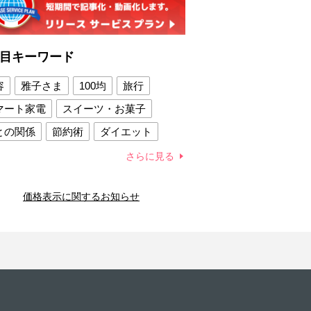
目キーワード
容
雅子さま
100均
旅行
マート家電
スイーツ・お菓子
との関係
節約術
ダイエット
康法
新製品
さらに見る
容賢者のダイエットグッズ
価格表示に関するお知らせ
との関係
新津春子
どか食い