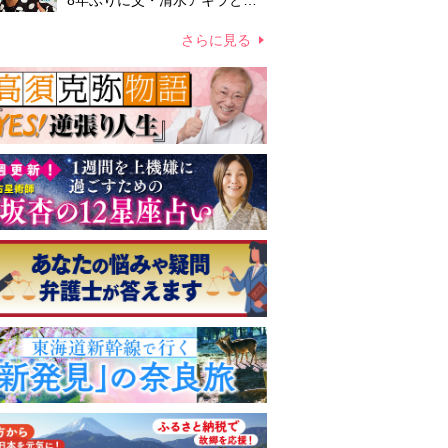
8年ぶりに父・清水アキラと共
演、本格的な活動再開に向かっ
ていたが…周囲が懸念していた
さらに見る
「不安定なところ」