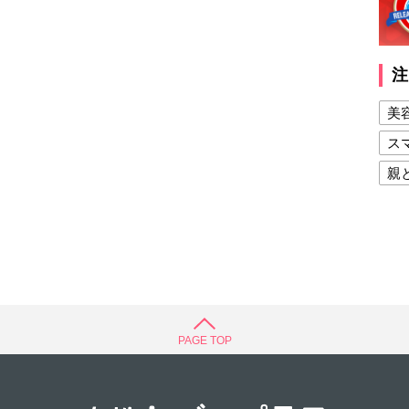
注
美
ス
親
健
美
夫
PAGE TOP