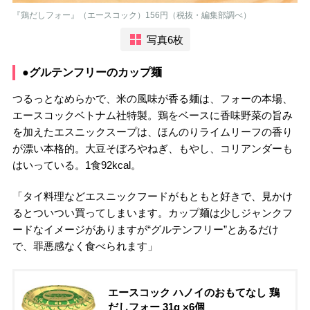
『鶏だしフォー』（エースコック）156円（税抜・編集部調べ）
写真6枚
●グルテンフリーのカップ麺
つるっとなめらかで、米の風味が香る麺は、フォーの本場、
エースコックベトナム社特製。鶏をベースに香味野菜の旨み
を加えたエスニックスープは、ほんのりライムリーフの香り
が漂い本格的。大豆そぼろやねぎ、もやし、コリアンダーも
はいっている。1食92kcal。
「タイ料理などエスニックフードがもともと好きで、見かけ
るとついつい買ってしまいます。カップ麺は少しジャンクフ
ードなイメージがありますが“グルテンフリー”とあるだけ
で、罪悪感なく食べられます」
エースコック ハノイのおもてなし 鶏
だしフォー 31g ×6個