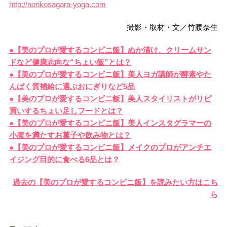
http://norikosagara-yoga.com
撮影・取材・文／竹腰奈生
●【美のプロが愛するコンビニ飯】ぬか漬け、クリームサン
ドなど健康志向な“ちょい飯”とは？
●【美のプロが愛するコンビニ飯】美人ヨガ講師が酵素やた
んぱく質補給に選ぶおにぎりなど5品
●【美のプロが愛するコンビニ飯】美人スタイリストがリピ
買いするちょい足しフードとは？
●【美のプロが愛するコンビニ飯】美人インスタグラマーの
小腹を満たすお菓子や飲み物とは？
●【美のプロが愛するコンビニ飯】メイクのプロがアンチエ
イジング目的に食べる6品とは？
過去の【美のプロが愛するコンビニ飯】を読みたい方はこち
ら