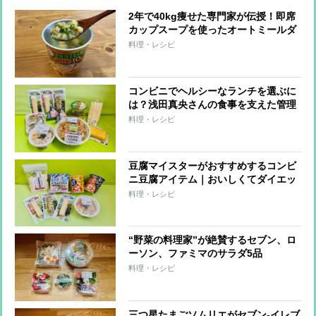
2年で40kg痩せた専門家が伝授！即席
カップスープを使ったオートミールダ
イエット
料理・レシピ
コンビニでヘルシーなランチを選ぶに
は？浅田真央さんの食事を支えた管理
栄養士がすすめる「たんぱく質強化」
料理・レシピ
メニュー
豆腐マイスターがおすすめするコンビ
ニ豆腐アイテム｜おいしくてダイエッ
トに役立つ8品
料理・レシピ
“野菜の料理家”が絶賛するセブン、ロ
ーソン、ファミマのサラダ5品
料理・レシピ
三つ星たまごソムリエがセブン-イレブ