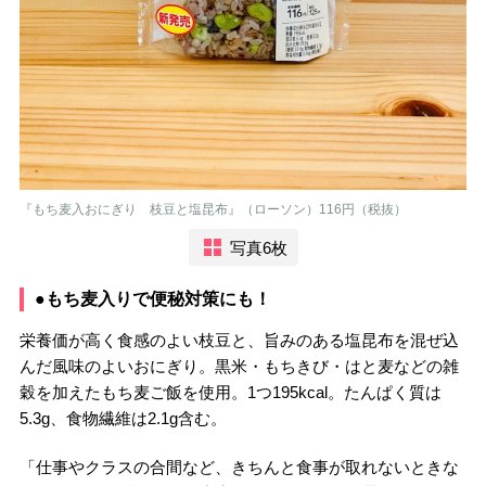
『もち麦入おにぎり 枝豆と塩昆布』（ローソン）116円（税抜）
写真6枚
●もち麦入りで便秘対策にも！
栄養価が高く食感のよい枝豆と、旨みのある塩昆布を混ぜ込
んだ風味のよいおにぎり。黒米・もちきび・はと麦などの雑
穀を加えたもち麦ご飯を使用。1つ195kcal。たんぱく質は
5.3g、食物繊維は2.1g含む。
「仕事やクラスの合間など、きちんと食事が取れないときな