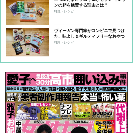
ンの卵を絶賛する理由とは？
料理・レシピ
ヴィーガン専門家がコンビニで見つけ
た、味よし＆ギルティフリーなおやつ
6品
料理・レシピ