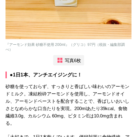
『アーモンド効果 砂糖不使用 200ml』（グリコ）97円（税抜・編集部調
べ）
写真6枚
●1日1本、アンチエイジングに！
砂糖を使っておらず、すっきりと香ばしい味わいのアーモン
ドミルク。凍結粉砕アーモンドを使用し、アーモンドオイ
ル、アーモンドペーストを配合することで、香ばしいおいし
さとなめらかな口当たりを実現。200mlあたり39kcal。食物
繊維3.0g、カルシウム 60mg、ビタミンEは10.0mg含まれ
る。
「大好きで、1日1本飲んでいます。便秘対策に食物繊維、ア