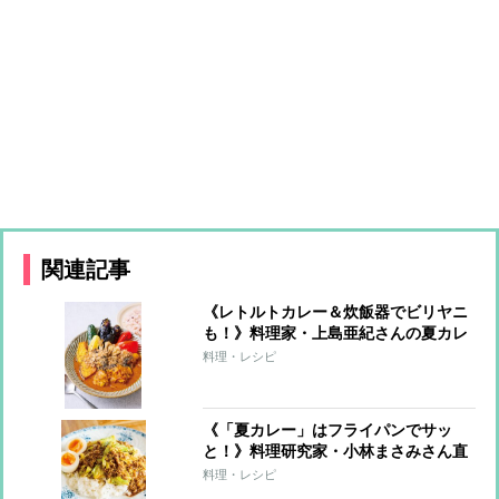
関連記事
《レトルトカレー＆炊飯器でビリヤニ
も！》料理家・上島亜紀さんの夏カレ
ーレシピ
料理・レシピ
《「夏カレー」はフライパンでサッ
と！》料理研究家・小林まさみさん直
伝レシピ
料理・レシピ