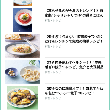
《凍らせるのが今夏のトレンド！》自
家製“シャリシャリつゆ”の麺＆ごはん
7レシピ
料理・レシピ
《楽すぎ！包まない“時短餃子”》焼く
だけ＆レンチンで完成の簡単レシピ！
料理・レシピ
《ひき肉を使わずヘルシー！》“罪悪
感ゼロ餃子”6レシピ。魚介と大豆製品
で大満足！
料理・レシピ
《餃子なのに糖質オフ！》野菜でたね
を包む“ヘルシー餃子”3レシピ！
料理・レシピ