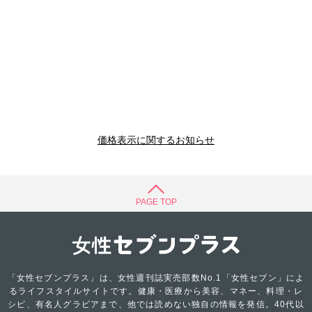
価格表示に関するお知らせ
PAGE TOP
「女性セブンプラス」は、女性週刊誌実売部数No.1「女性セブン」によ
るライフスタイルサイトです。健康・医療から美容、マネー、料理・レ
シピ、有名人グラビアまで、他では読めない独自の情報を発信。40代以