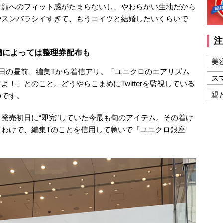
。顔へのフィット感がたまらないし、やわらかい生地だから
やスンバラシイすぎて、もうコイツと結婚したいくらいで
注
店舗によっては整理券配布も
美
6日の昼前、編集Tから着信アリ。「ユニクロのエアリズム
ス
！」とのこと。どうやらこまめにTwitterを監視している
親
のです。
健
発売初日に“即完”していた今最も旬のアイテム。その着け
美
うわけで、編集Tのことを信用して急いで「ユニクロ銀座
夫