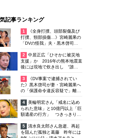
気記事ランキング
1
《全身打撲、頭部裂傷及び
打撲、頸部損傷…》宮崎麗果の
「DVの怪我」夫・黒木啓司の
逮捕で始まる「夫婦の闘争」
2
中居正広「ひそかに被災地
支援」か 2016年の熊本地震直
後には現地で炊き出し “誰に
も知られなくて良い”と、むし
ろ強まる福祉活動への思い
3
《DV事案で逮捕されてい
た》黒木啓司が妻・宮崎麗果へ
の「保護命令違反容疑で」離婚
協議は「第二ステージ」へ
4
美輪明宏さん「戒名に込め
られた意味」と10億円以上「巨
額遺産の行方」 つきっきりで
私生活をサポートしていた元俳
優が相続か
5
清水良太郎さん急逝、再起
を阻んだ孤独と葛藤 昨年には