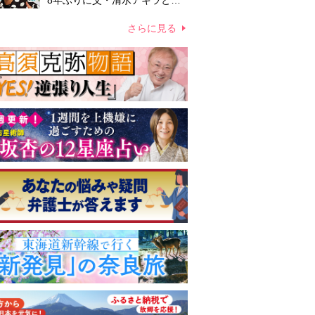
8年ぶりに父・清水アキラと共
演、本格的な活動再開に向かっ
ていたが…周囲が懸念していた
さらに見る
「不安定なところ」