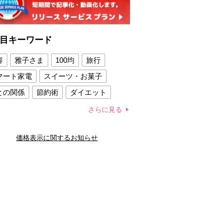
目キーワード
容
雅子さま
100均
旅行
マート家電
スイーツ・お菓子
との関係
節約術
ダイエット
康法
新製品
さらに見る
容賢者のダイエットグッズ
価格表示に関するお知らせ
との関係
新津春子
どか食い