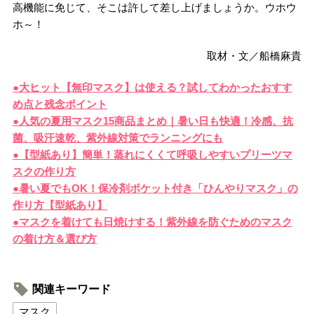
高機能に免じて、そこは許して差し上げましょうか。ウホウ
ホ～！
取材・文／船橋麻貴
●大ヒット【無印マスク】は使える？試してわかったおすす
め点と残念ポイント
●人気の夏用マスク15商品まとめ｜暑い日も快適！冷感、抗
菌、吸汗速乾、紫外線対策でランニングにも
●【型紙あり】簡単！蒸れにくくて呼吸しやすいプリーツマ
スクの作り方
●暑い夏でもOK！保冷剤ポケット付き「ひんやりマスク」の
作り方【型紙あり】
●マスクを着けても日焼けする！紫外線を防ぐためのマスク
の着け方＆選び方
関連キーワード
マスク