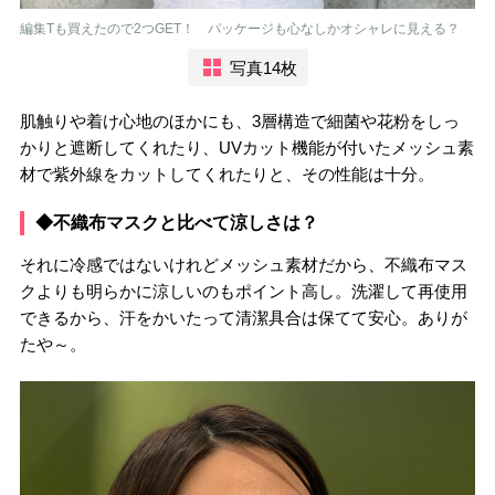
編集Tも買えたので2つGET！ パッケージも心なしかオシャレに見える？
写真14枚
肌触りや着け心地のほかにも、3層構造で細菌や花粉をしっ
かりと遮断してくれたり、UVカット機能が付いたメッシュ素
材で紫外線をカットしてくれたりと、その性能は十分。
◆不織布マスクと比べて涼しさは？
それに冷感ではないけれどメッシュ素材だから、不織布マス
クよりも明らかに涼しいのもポイント高し。洗濯して再使用
できるから、汗をかいたって清潔具合は保てて安心。ありが
たや～。