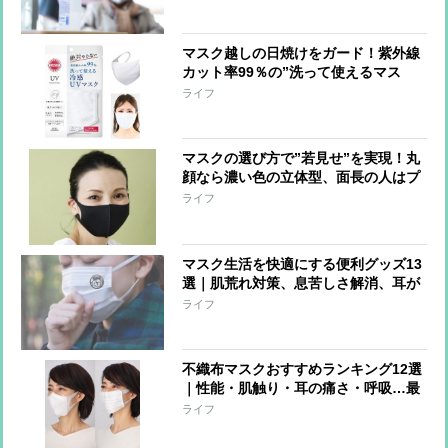
なものが失われた」スタッフや利用者
に着用を求めない介護施設の取り組み
マスク越しの日焼けをガード！紫外線
カット率99％の”洗って使えるマス
ク”が登場
ライフ
マスクの選び方で”若見せ”を実現！丸
顔なら濃い色の立体型、面長の人はプ
リーツ型を
ライフ
マスク生活を快適にする便利グッズ13
選｜肌荒れ対策、息苦しさ解消、耳が
痛くならないなど
ライフ
不織布マスクおすすめランキング12選
｜性能・肌触り・耳の痛さ・呼吸…最
強の1枚は!?
ライフ