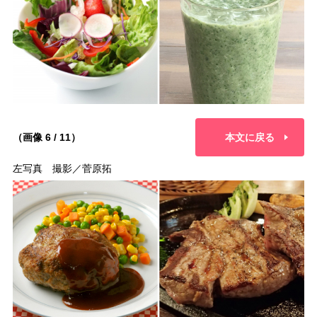
（画像 6 / 11）
本文に戻る
左写真 撮影／菅原拓