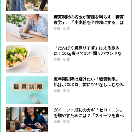
った
糖質制限の名医が警鐘を鳴らす「糖質
疲労」、「小麦粉を全粒粉にする」は
意味がない？ 注意すべき「低脂肪ヨ
健康・医療
ーグルト」
「たんぱく質摂りすぎ」は太る原因
に！10kg痩せて15年間リバウンドな
しの管理栄養士が語る
健康・医療
更年期以降は避けたい「糖質制限」
肌はボロボロ、髪にツヤなし…むやみ
にやると“老け”のもとに
健康・医療
ダイエット成功のカギ「セロトニン」
を増やすためには？「スイーツを食べ
る」「噛む」「泣く」など7つの方法
健康・医療