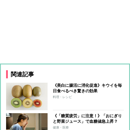
関連記事
《美白に腸活に消化促進》キウイを毎
日食べるべき驚きの効果
料理・レシピ
《「糖質疲労」に注意！》「おにぎり
と野菜ジュース」で血糖値急上昇？
「低GI食品のそばならOK」は誤解だ
健康・医療