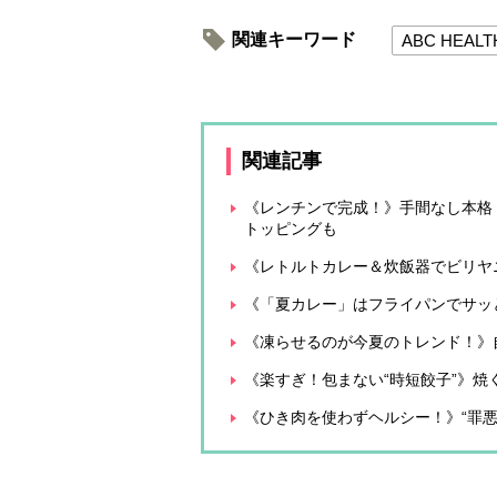
関連キーワード
ABC HEALT
関連記事
《レンチンで完成！》手間なし本格
トッピングも
《レトルトカレー＆炊飯器でビリヤ
《「夏カレー」はフライパンでサッ
《凍らせるのが今夏のトレンド！》自
《楽すぎ！包まない“時短餃子”》
《ひき肉を使わずヘルシー！》“罪悪