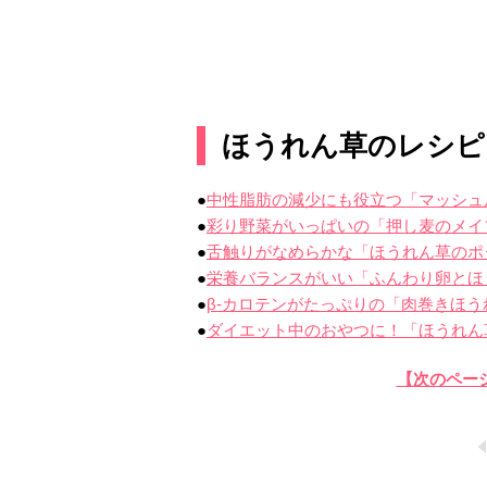
ほうれん草のレシピ
●
中性脂肪の減少にも役立つ「マッシュ
●
彩り野菜がいっぱいの「押し麦のメイ
●
舌触りがなめらかな「ほうれん草のポ
●
栄養バランスがいい「ふんわり卵とほ
●
β-カロテンがたっぷりの「肉巻きほ
●
ダイエット中のおやつに！「ほうれん
【次のペー