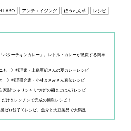
H LABO
アンチエイジング
ほうれん草
レシピ
「バターチキンカレー」。レトルトカレーが激変する簡単
ニも！》料理家・上島亜紀さんの夏カレーレシピ
と！》料理研究家・小林まさみさん直伝レシピ
家製“シャリシャリつゆ”の麺＆ごはん7レシピ
焼くだけ＆レンチンで完成の簡単レシピ！
感ゼロ餃子”6レシピ。魚介と大豆製品で大満足！