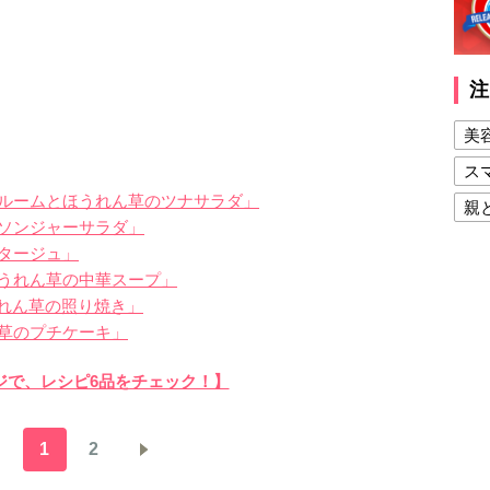
注
美
ス
ルームとほうれん草のツナサラダ」
親
ソンジャーサラダ」
健
タージュ」
うれん草の中華スープ」
美
うれん草の照り焼き」
夫
草のプチケーキ」
ジで、レシピ6品をチェック！】
1
2