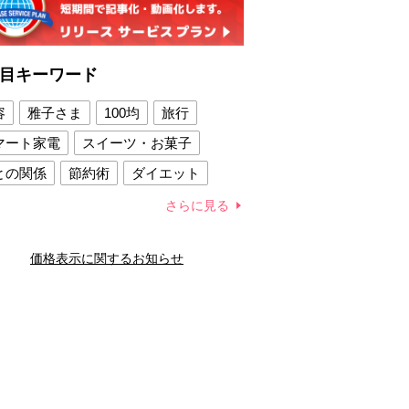
目キーワード
容
雅子さま
100均
旅行
マート家電
スイーツ・お菓子
との関係
節約術
ダイエット
康法
新製品
さらに見る
容賢者のダイエットグッズ
価格表示に関するお知らせ
との関係
新津春子
どか食い