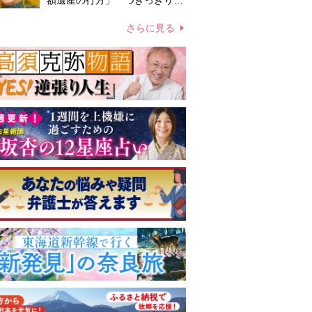
額遺産の行方」 つきっきりで
私生活をサポートしていた元俳
優が相続か
さらに見る