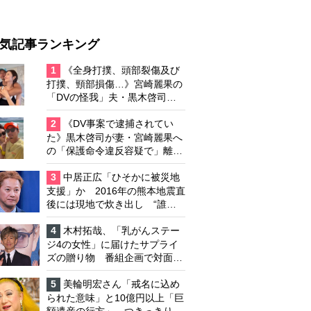
気記事ランキング
1
《全身打撲、頭部裂傷及び
打撲、頸部損傷…》宮崎麗果の
「DVの怪我」夫・黒木啓司の
逮捕で始まる「夫婦の闘争」
2
《DV事案で逮捕されてい
た》黒木啓司が妻・宮崎麗果へ
の「保護命令違反容疑で」離婚
協議は「第二ステージ」へ
3
中居正広「ひそかに被災地
支援」か 2016年の熊本地震直
後には現地で炊き出し “誰に
も知られなくて良い”と、むし
ろ強まる福祉活動への思い
4
木村拓哉、「乳がんステー
ジ4の女性」に届けたサプライ
ズの贈り物 番組企画で対面し
たファンが、夢と希望を与える
心遣いに「うれしくて号泣しま
5
美輪明宏さん「戒名に込め
した」
られた意味」と10億円以上「巨