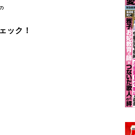
の
ェック！