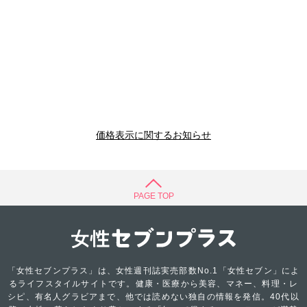
価格表示に関するお知らせ
PAGE TOP
「女性セブンプラス」は、女性週刊誌実売部数No.1「女性セブン」によ
るライフスタイルサイトです。健康・医療から美容、マネー、料理・レ
シピ、有名人グラビアまで、他では読めない独自の情報を発信。40代以