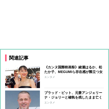
関連記事
《カンヌ国際映画祭》綾瀬はるか、松
たか子、MEGUMIら存在感が際立つ女
優たちのファッションをチェック
エンタメ
ブラッド・ピット、元妻アンジェリー
ナ・ジョリーと確執を残したまま亡く
なった母への思い「母には悪意など微
エンタメ
塵もなかった」