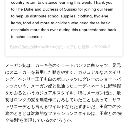
country return to distance learning this week. Thank you
to The Duke and Duchess of Sussex for joining our team
to help us distribute school supplies, clothing, hygiene
items, food and more to children who need these basic
essentials more than ever during this unprecedented back
to school season.
Baby2Baby
(@baby2baby)がシェアした投稿 –
2020年 8月月21日午前4時35分PDT
メーガン妃は、カーキ色のショートパンツに白シャツ、足元
はスニーカーを着用した動きやすく、カジュアルなスタイリ
ング。ヘンリー王子も白のポロシャツにグレーのショートパ
ンツという、メーガン妃と似通ったコーディネートに野球帽
をかぶるというカジュアルスタイル。特にメーガン妃は、最
初はロングの髪を無造作におろしていたこともあって、サフ
ァリコーデとも言えるワイルドなたたずまいだ。王室での公
務のときとは対象的なファッションスタイルは、王室との”完
全決別”を表現しているのだろうか。