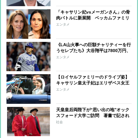
「キャサリン妃vsメーガンさん」の骨
肉バトルに新展開 ベッカムファミリ
ーの嫁姑問題に接近し、“代理戦争”に
エンタメ
発展か
《LA山火事への巨額チャリティーを行
うセレブたち》大谷翔平は7800万円、
ビヨンセは3億9000万円寄付、レディ
エンタメ
ー・ガガ＆ビリー・アイリッシュらは
チャリティーコンサート
【ロイヤルファミリーのドライブ姿】
キャサリン皇太子妃はエリザベス女王
とも縁のあるレンジローバーを運転、
エンタメ
ヘンリー王子夫妻は結婚式で電気自動
車をセレクト
天皇皇后両陛下が“思い出の地”オック
スフォード大学ご訪問 著書で記され
ていた、雅子さまとともに「イギリス
社会
の地を再び」の思い