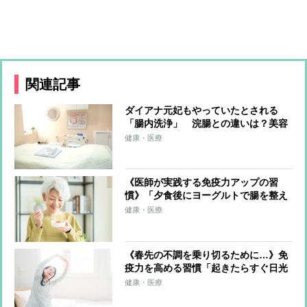
関連記事
ダイアナ元妃もやっていたとされる
「腸内洗浄」 浣腸との違いは？美容
や健康面でのメリット、注意点につい
健康・医療
て解説
《医師が実践する免疫力アップの習
慣》「夕食後にヨーグルトで腸を整え
る」「全身浴とストレッチで温活」…
健康・医療
極意は“何かをプラスする”以上に“マ
イナスになる行動をしない”
《春先の不調を乗り切るために…》免
疫力を高める習慣「起きたらすぐ日光
を浴びる」「朝の軽い運動」「温かい
健康・医療
飲み物で体を温める」「腸活を意識」
…医師が解説