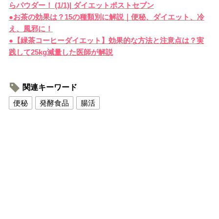
らパウダー！ (1/1)| ダイエットポストセブン
●お茶の効果は？15の種類別に解説｜便秘、ダイエット、冷
え、風邪に！
●【緑茶コーヒーダイエット】効果的な方法と注意点は？実
践して25kg減量した医師が解説
関連キーワード
便秘
発酵食品
腸活