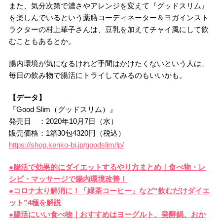
また、気分次第で濃さやアレンジを変えて『グッドスリム』
を楽しんでいるという薬膳コーディネーター＆ヨガインスト
ラクターの村上華子さんは、豆乳を加えてチャイ風にして飲
むこともあるとか。
腸内環境が気になるけれど手間はかけたくないという人は、
毎日の飲み物で腸活にトライしてみるのもいいかも。
【データ】
『Good Slim（グッドスリム）』
発売日 ：2020年10月7日（水）
販売価格：1箱30包4320円（税込）
https://shop.kenko-bi.jp/goodslim/lp/
●腸活で効果的にダイエットするやり方まとめ｜食べ物・レ
シピ・マッサージで腸内環境改善！
●コロナ太り解消に！「緑茶コーヒー」など“飲むだけダイエ
ット”4種を解説
●腸活にいい食べ物｜おすすめはヨーグルト、発酵鍋、おか