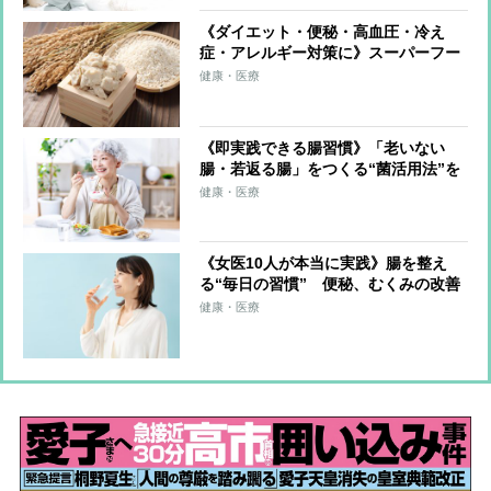
《ダイエット・便秘・高血圧・冷え
症・アレルギー対策に》スーパーフー
ド「酒粕」驚きの発酵パワーを解説！
健康・医療
栄養成分を生かすおいしい食べ方も紹
介
《即実践できる腸習慣》「老いない
腸・若返る腸」をつくる“菌活用法”を
医師が伝授「ヨーグルト×ナタデコ
健康・医療
コ」「納豆×にごり酢」がおすすめの
理由
《女医10人が本当に実践》腸を整え
る“毎日の習慣” 便秘、むくみの改善
から病気になりにくい体づくり、認知
健康・医療
機能低下の予防のためにするべきこと