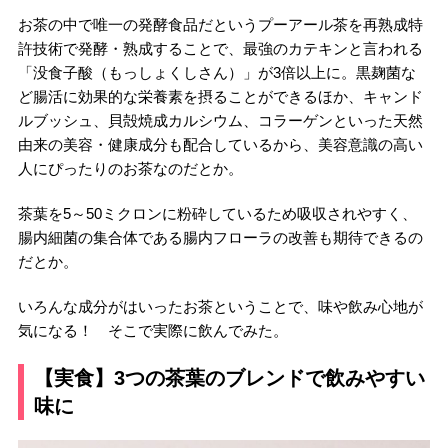
お茶の中で唯一の発酵食品だというプーアール茶を再熟成特
許技術で発酵・熟成することで、最強のカテキンと言われる
「没食子酸（もっしょくしさん）」が3倍以上に。黒麹菌な
ど腸活に効果的な栄養素を摂ることができるほか、キャンド
ルブッシュ、貝殻焼成カルシウム、コラーゲンといった天然
由来の美容・健康成分も配合しているから、美容意識の高い
人にぴったりのお茶なのだとか。
茶葉を5～50ミクロンに粉砕しているため吸収されやすく、
腸内細菌の集合体である腸内フローラの改善も期待できるの
だとか。
いろんな成分がはいったお茶ということで、味や飲み心地が
気になる！ そこで実際に飲んでみた。
【実食】3つの茶葉のブレンドで飲みやすい
味に