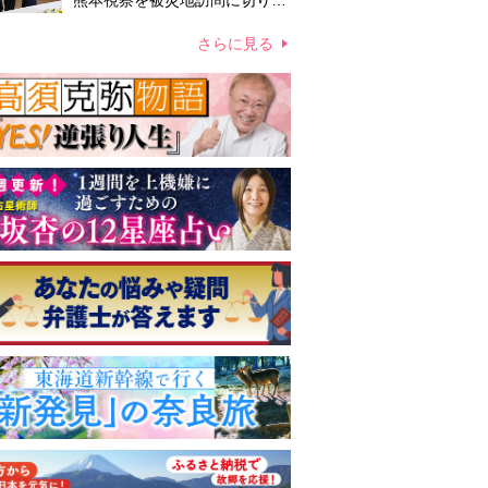
熊本視察を被災地訪問に切り替
えての実施が現実的か 上皇ご
夫妻から受け継ぐ“国民への寄
さらに見る
り添い方”