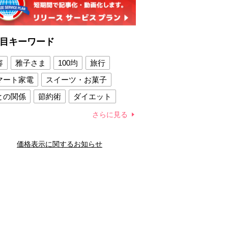
目キーワード
容
雅子さま
100均
旅行
マート家電
スイーツ・お菓子
との関係
節約術
ダイエット
康法
新製品
さらに見る
容賢者のダイエットグッズ
価格表示に関するお知らせ
との関係
新津春子
どか食い