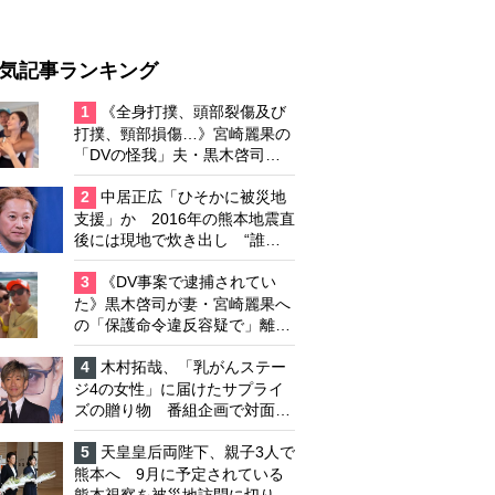
気記事ランキング
1
《全身打撲、頭部裂傷及び
打撲、頸部損傷…》宮崎麗果の
「DVの怪我」夫・黒木啓司の
逮捕で始まる「夫婦の闘争」
2
中居正広「ひそかに被災地
支援」か 2016年の熊本地震直
後には現地で炊き出し “誰に
も知られなくて良い”と、むし
ろ強まる福祉活動への思い
3
《DV事案で逮捕されてい
た》黒木啓司が妻・宮崎麗果へ
の「保護命令違反容疑で」離婚
協議は「第二ステージ」へ
4
木村拓哉、「乳がんステー
ジ4の女性」に届けたサプライ
ズの贈り物 番組企画で対面し
たファンが、夢と希望を与える
心遣いに「うれしくて号泣しま
5
天皇皇后両陛下、親子3人で
した」
熊本へ 9月に予定されている