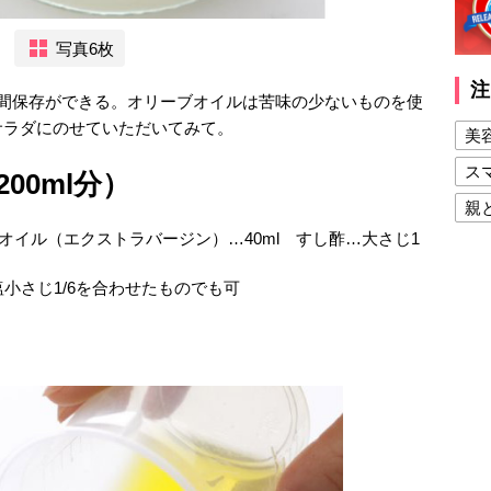
写真6枚
注
週間保存ができる。オリーブオイルは苦味の少ないものを使
サラダにのせていただいてみて。
美
ス
00ml分）
親
ブオイル（エクストラバージン）…40ml すし酢…大さじ1
健
美
小さじ1/6を合わせたものでも可
夫