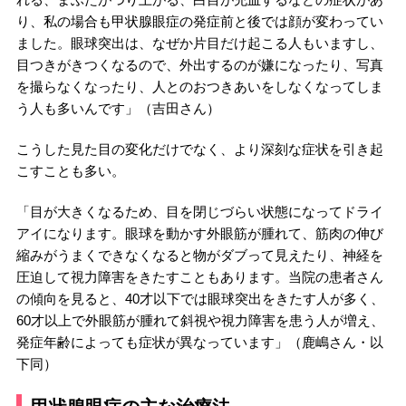
り、私の場合も甲状腺眼症の発症前と後では顔が変わってい
ました。眼球突出は、なぜか片目だけ起こる人もいますし、
目つきがきつくなるので、外出するのが嫌になったり、写真
を撮らなくなったり、人とのおつきあいをしなくなってしま
う人も多いんです」（吉田さん）
こうした見た目の変化だけでなく、より深刻な症状を引き起
こすことも多い。
「目が大きくなるため、目を閉じづらい状態になってドライ
アイになります。眼球を動かす外眼筋が腫れて、筋肉の伸び
縮みがうまくできなくなると物がダブって見えたり、神経を
圧迫して視力障害をきたすこともあります。当院の患者さん
の傾向を見ると、40才以下では眼球突出をきたす人が多く、
60才以上で外眼筋が腫れて斜視や視力障害を患う人が増え、
発症年齢によっても症状が異なっています」（鹿嶋さん・以
下同）