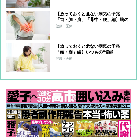
能性
【放っておくと危ない病気の予兆
「首・胸・肩」「背中・腰」編】胸の
痛みが5分続けば狭心症、30分なら心
健康・医療
筋梗塞の可能性 大腸がんの進行で腰
痛になることも
【放っておくと危ない病気の予兆
「頭・顔」編】いつもの“偏頭
痛”や“まぶたの下垂”はくも膜下出血
健康・医療
のサインか “視野狭窄”は脳梗塞の可
能性も