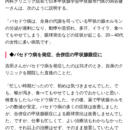
内科クリニック院長で日本甲状腺学会甲状腺専門医の関谷健
一さんは、次のように説明する。
「バセドウ病は、全身の代謝を司っている甲状の腺ホルモン
の分泌が過剰になり、動悸や息切れ、多汗、イライラ、食べ
てもやせてしまう、眼球突出などの症状が起こる、20～40代
の女性に多い病気です」
◆バセドウ病を発症、合併症の甲状腺眼症に
吉田さんがバセドウ病を発症したのは31才のとき。自身のク
リニックを開院した直後のことだ。
「忙しい時期だったので、初めは気づきませんでした。で
も、喉が渇き、食べてもやせてしまうのでおかしいと思い、
検査をしたらバセドウ病でした。その後、薬で甲状腺ホルモ
ンの数値が安定。バセドウ病の多くの症状は改善しました
が、合併症の甲状腺眼症による眼球突出は改善しませんでし
た。ですが、仕事も忙しくて、よい治療法もわからなかった
ので、それ以上の治療はせず、そのまま放置していたんで