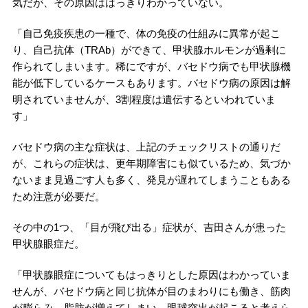
気だが、その原因ははっきりわかっていない。
「自己免疫疾患の一種で、体の免疫の仕組みに異常が起こ
り、自己抗体（TRAb）ができて、甲状腺ホルモンが過剰に
作られてしまいます。稀にですが、バセドウ病でも甲状腺機
能が低下しているケースもあります。バセドウ病の原因は解
明されていませんが、3割程度は遺伝するといわれていま
す」
バセドウ病の主な症状は、上記のチェックリストの通りだ
が、これらの症状は、更年期障害にも似ているため、気づか
ないまま見過ごす人も多く、発見が遅れてしまうこともある
ため注意が必要だ。
その中の1つ、「目が飛び出る」症状が、吉田さんが患った
甲状腺眼症だ。
「甲状腺眼症についてもはっきりとした原因はわかっていま
せんが、バセドウ病と同じ抗体が目のまわりにも働き、筋肉
が膨らみ、脂肪が増えてしまい、眼球突出が起こると考えら