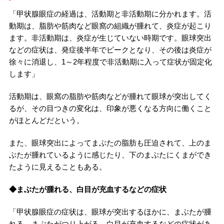
「甲状腺眼症の経過は、活動期と非活動期に分かれます。活
動期は、脂肪や筋肉など眼窩の組織が腫れて、炎症が起こり
ます。非活動期は、炎症が生じていない時期です。眼球突出
などの症状は、発症後半年でピークとなり、その後は炎症が
徐々に消退し、1～2年程度で非活動期に入って症状が固定化
します」
活動期は、眼窩の脂肪や筋肉などが腫れて眼球が突出してく
るが、その目つきの変化は、印象が悪くなる方向に働くこと
がほとんどだという。
また、眼球突出によってまぶたの脂肪も圧迫されて、上のま
ぶたが腫れているように感じたり、下のまぶたにくまができ
たように見えることもある。
◆まぶたが腫れる、白目が充血するなどの症状
「甲状腺眼症の症状は、眼球が突出するほかに、まぶたが腫
れる、まぶたがつり上がる、白目が充血するなどの症状があ