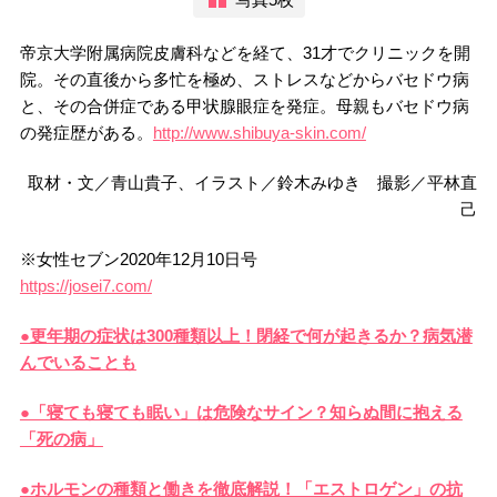
帝京大学附属病院皮膚科などを経て、31才でクリニックを開
院。その直後から多忙を極め、ストレスなどからバセドウ病
と、その合併症である甲状腺眼症を発症。母親もバセドウ病
の発症歴がある。
http://www.shibuya-skin.com/
取材・文／青山貴子、イラスト／鈴木みゆき 撮影／平林直
己
※女性セブン2020年12月10日号
https://josei7.com/
●更年期の症状は300種類以上！閉経で何が起きるか？病気潜
んでいることも
●「寝ても寝ても眠い」は危険なサイン？知らぬ間に抱える
「死の病」
●ホルモンの種類と働きを徹底解説！「エストロゲン」の抗