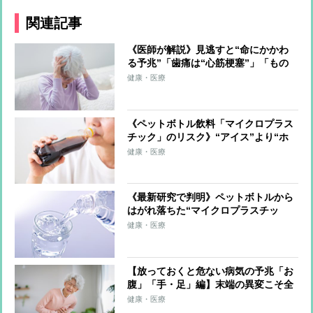
関連記事
《医師が解説》見逃すと“命にかかわ
る予兆”「歯痛は“心筋梗塞”」「もの
が二重に見えたら“脳腫瘍”」「肩こり
健康・医療
が周囲に広がったら“大動脈解離”」…
部位別の危険信号
《ペットボトル飲料「マイクロプラス
チック」のリスク》“アイス”より“ホ
ット”の方が混入の可能性が高い理
健康・医療
由 自衛のためには「マイボトル」の
活用も
《最新研究で判明》ペットボトルから
はがれ落ちた“マイクロプラスチッ
ク”が飲料に混ざっている可能性 心
健康・医療
臓発作や自己免疫疾患など深刻な病を
引き起こすリスクも指摘
【放っておくと危ない病気の予兆「お
腹」「手・足」編】末端の異変こそ全
身の“赤信号”、足のむくみは心臓か腎
健康・医療
臓の病気、手や足のまひは脳梗塞の可