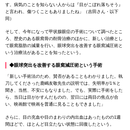
す。病気のことを知らない人からは『目がこぼれ落ちそう』
と言われ、傷つくこともありましたね」（吉田さん・以下
同）
そして、今年になって甲状腺眼症の手術について調べたとこ
ろ、歴史のある眼窩骨の削骨治療のほかに、新しい治療とし
て眼窩脂肪の減量を行い、眼球突出を改善する眼窩減圧術と
いう治療法があることを知ったという。
◆眼球突出を改善する眼窩減圧術という手術
「新しい手術法のため、賛否があることもわかりました。執
刀してくださった鹿嶋友敬先生の説明では、失明率が1％と
聞き、当然、不安にもなりました。でも、実際に手術をした
ら、当日は目がかすんだものの、翌日には両目の焦点が合
い、映画館で映画を普通に見ることもできました」
さらに、目の充血や目のまわりの内出血はあったものの1週
間ほどで、ほとんど目立たない状態に回復したという。