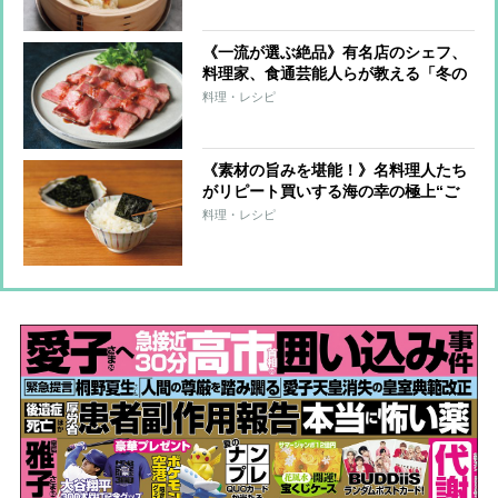
《一流が選ぶ絶品》有名店のシェフ、
料理家、食通芸能人らが教える「冬の
お取り寄せ」
料理・レシピ
《素材の旨みを堪能！》名料理人たち
がリピート買いする海の幸の極上“ご
飯のお供”6品
料理・レシピ