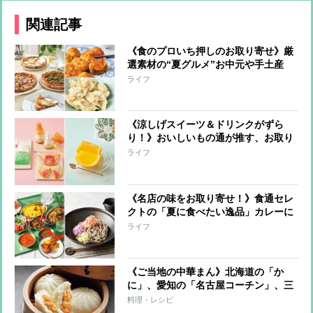
関連記事
《食のプロいち押しのお取り寄せ》厳
選素材の“夏グルメ”お中元や手土産
に！
ライフ
《涼しげスイーツ＆ドリンクがずら
り！》おいしいもの通が推す、お取り
寄せ可能な逸品
ライフ
《名店の味をお取り寄せ！》食通セレ
クトの「夏に食べたい逸品」カレーに
鰻など6品を厳選
ライフ
《ご当地の中華まん》北海道の「か
に」、愛知の「名古屋コーチン」、三
重の「松阪牛」など王道から変わり種
料理・レシピ
まで極上の逸品