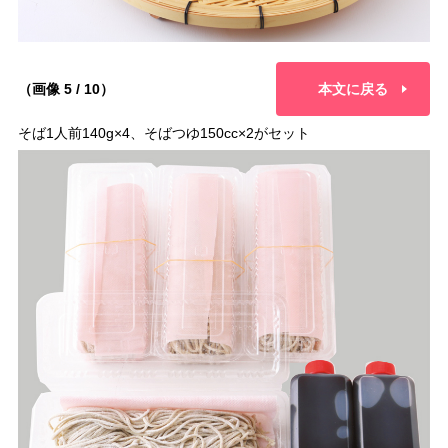
（画像 5 / 10）
本文に戻る
そば1人前140g×4、そばつゆ150cc×2がセット