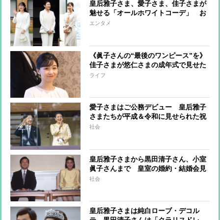
皇后雅子さま、愛子さま、佳子さまが
魅せる「オールホワイトコーデ」 お
しゃれに着こなすコツに注目
エンタメ
《眞子さんの“最後のワンピース”を》
佳子さまが悠仁さまの成年式で見せた
「お姉さまとともに」の思い
ライフ
愛子さまはご公務デビュー 皇后雅子
さまたちが平成＆令和に見せられた祝
賀のドレス姿
社会
皇后雅子さまから黒田清子さん、小室
眞子さんまで 皇室の婚約・結婚会見
のファッションと秘話
社会
皇后雅子さまは純白ローブ・デコル