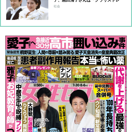
テ、黒田清子さんは「クラリスドレ
ス」と話題に 女性皇族の華麗な
社会
る”結婚ファッション”