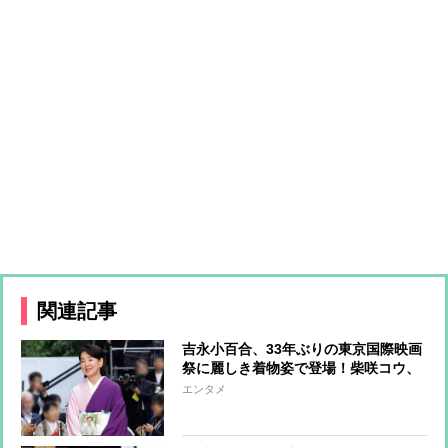
関連記事
吉永小百合、33年ぶりの東京国際映画
祭に麗しき着物姿で登場！柴咲コウ、
満島ひかり、川口春奈らはハートポー
エンタメ
ズで魅了