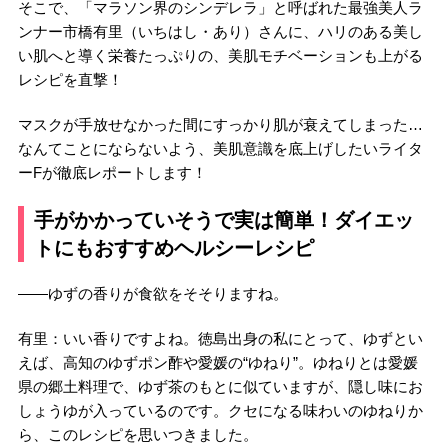
そこで、「マラソン界のシンデレラ」と呼ばれた最強美人ラ
ンナー市橋有里（いちはし・あり）さんに、ハリのある美し
い肌へと導く栄養たっぷりの、美肌モチベーションも上がる
レシピを直撃！
マスクが手放せなかった間にすっかり肌が衰えてしまった…
なんてことにならないよう、美肌意識を底上げしたいライタ
ーFが徹底レポートします！
手がかかっていそうで実は簡単！ダイエッ
トにもおすすめヘルシーレシピ
――ゆずの香りが食欲をそそりますね。
有里：いい香りですよね。徳島出身の私にとって、ゆずとい
えば、高知のゆずポン酢や愛媛の“ゆねり”。ゆねりとは愛媛
県の郷土料理で、ゆず茶のもとに似ていますが、隠し味にお
しょうゆが入っているのです。クセになる味わいのゆねりか
ら、このレシピを思いつきました。