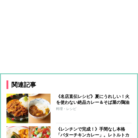
関連記事
《名店直伝レシピ》夏にうれしい！火
を使わない絶品カレー＆そば屋の鶏油
和風カレー
料理・レシピ
《レンチンで完成！》手間なし本格
「バターチキンカレー」。レトルトカ