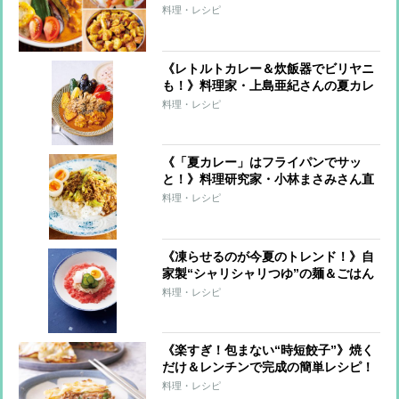
レーが激変する簡単トッピングも
料理・レシピ
《レトルトカレー＆炊飯器でビリヤニ
も！》料理家・上島亜紀さんの夏カレ
ーレシピ
料理・レシピ
《「夏カレー」はフライパンでサッ
と！》料理研究家・小林まさみさん直
伝レシピ
料理・レシピ
《凍らせるのが今夏のトレンド！》自
家製“シャリシャリつゆ”の麺＆ごはん
7レシピ
料理・レシピ
《楽すぎ！包まない“時短餃子”》焼く
だけ＆レンチンで完成の簡単レシピ！
料理・レシピ