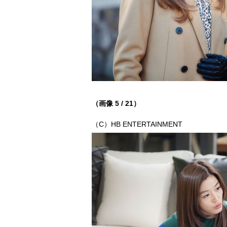
（画像 5 / 21）
（C）HB ENTERTAINMENT