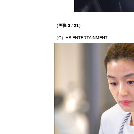
（画像 3 / 21）
（C）HB ENTERTAINMENT