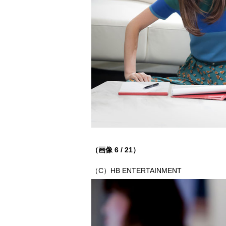
（画像 6 / 21）
（C）HB ENTERTAINMENT