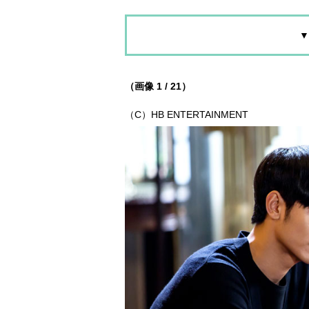
▼
（画像 1 / 21）
（C）HB ENTERTAINMENT