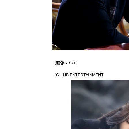
（画像 2 / 21）
（C）HB ENTERTAINMENT