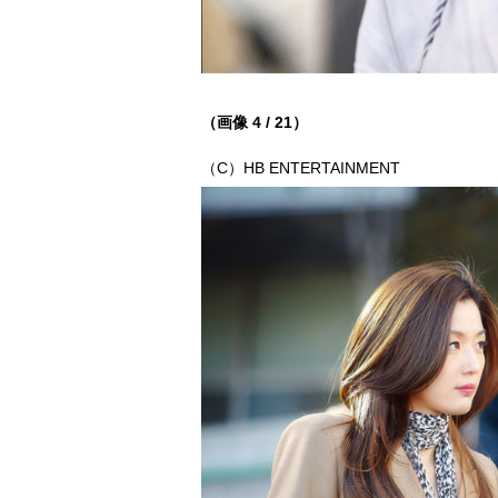
（画像 4 / 21）
（C）HB ENTERTAINMENT