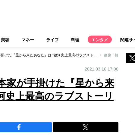
美容
マネー
ライフ
料理
エンタメ
関連サ
『愛の不時着』脚本家が手掛けた『星から来たあなた』は ”銀河史上最高のラブストーリー”
画像一覧
2021.03.16 17:00
本家が手掛けた『星から来
銀河史上最高のラブストーリ