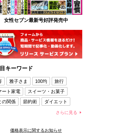
女性セブン最新号好評発売中
目キーワード
容
雅子さま
100均
旅行
マート家電
スイーツ・お菓子
との関係
節約術
ダイエット
康法
新製品
さらに見る
容賢者のダイエットグッズ
価格表示に関するお知らせ
との関係
新津春子
どか食い