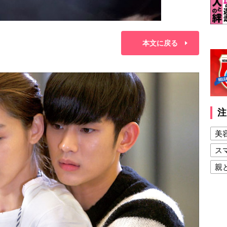
本文に戻る
注
美
ス
親
健
美
夫