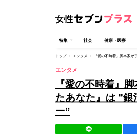
特集
社会
健康・医療
トップ
エンタメ
エンタメ
『愛の不時着』脚
たあなた』は ”
ー”