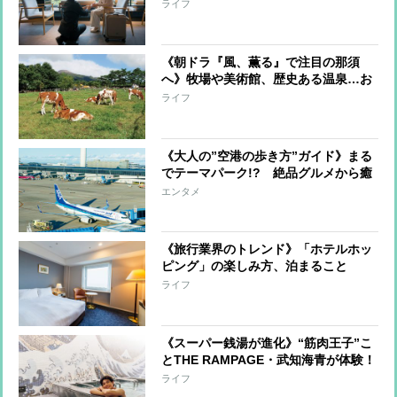
オフ、【飛行機】当日の空席利用で
ライフ
50〜60%割引、【ホテル】50%オフや
無料アップグレードも
《朝ドラ『風、薫る』で注目の那須
へ》牧場や美術館、歴史ある温泉…お
すすめの「大人のお散歩」スポット
ライフ
《大人の”空港の歩き方”ガイド》まる
でテーマパーク!? 絶品グルメから癒
しの温泉、極上スイーツ、お土産、江
エンタメ
戸文化まで
《旅行業界のトレンド》「ホテルホッ
ピング」の楽しみ方、泊まること
を“体験”として捉え、1泊目と2泊目で
ライフ
違うホテルを利用 ユニークな体験が
できるホテル3軒を紹介
《スーパー銭湯が進化》“筋肉王子”こ
とTHE RAMPAGE・武知海青が体験！
「絶景＆美食」「都会のオアシス」な
ライフ
どプロ厳選の施設を紹介