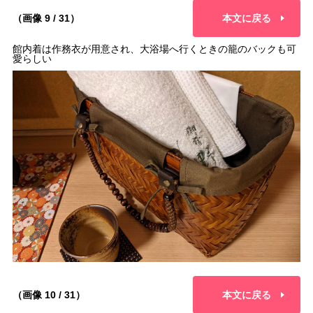
（画像 9 / 31）
本文に戻る
館内着は作務衣が用意され、大浴場へ行くときの籠のバックも可
愛らしい
（画像 10 / 31）
本文に戻る