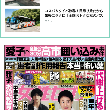
コスパ＆タイパ抜群！日帰り旅だから
気軽にラクに【全国おトクな秋のバス
ツアー】を一挙紹介！グルメ・紅葉・
ライフ
温泉・開運スポットなど