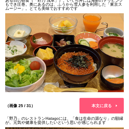
ある日の朝食（「野乃 浅草」）。いくら丼には海鮮のトッピング
もでき圧巻。奥にあるのは、ふうから雪人参を利用した「東京ス
ムージー」。とても美味でおすすめです
（画像 25 / 31）
本文に戻る
「野乃」のレストランHatagoには、「食は生命の源なり」の額縁
が。元気や健康を提供したいという思いが感じられます