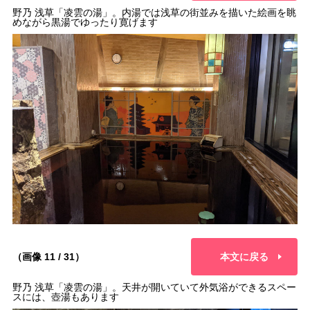
野乃 浅草「凌雲の湯」。内湯では浅草の街並みを描いた絵画を眺
めながら黒湯でゆったり寛げます
（画像 11 / 31）
本文に戻る
野乃 浅草「凌雲の湯」。天井が開いていて外気浴ができるスペー
スには、壺湯もあります