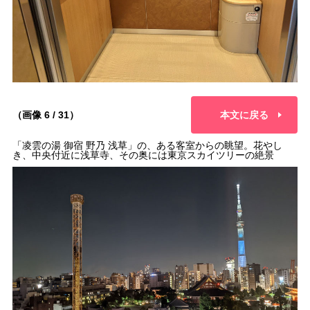
（画像 6 / 31）
本文に戻る
「凌雲の湯 御宿 野乃 浅草」の、ある客室からの眺望。花やし
き、中央付近に浅草寺、その奥には東京スカイツリーの絶景