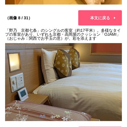
（画像 8 / 31）
本文に戻る
「野乃 京都七条」のシングルの客室（約17平米）。多様なタイ
プの客室があり、いずれも京都・高岡屋のクッション「OJAMI」
（おじゃみ：関西でお手玉の意）が、彩を添えます