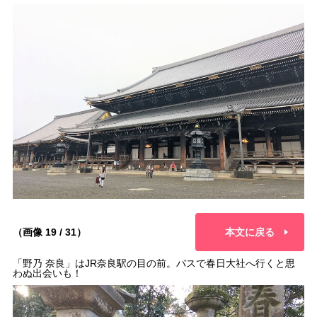
（画像 19 / 31）
本文に戻る
「野乃 奈良」はJR奈良駅の目の前。バスで春日大社へ行くと思
わぬ出会いも！