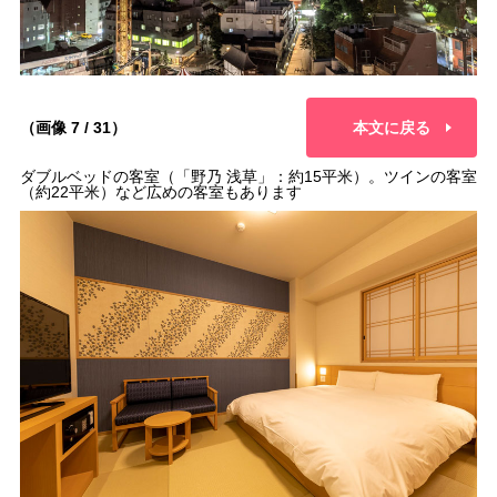
（画像 7 / 31）
本文に戻る
ダブルベッドの客室（「野乃 浅草」：約15平米）。ツインの客室
（約22平米）など広めの客室もあります