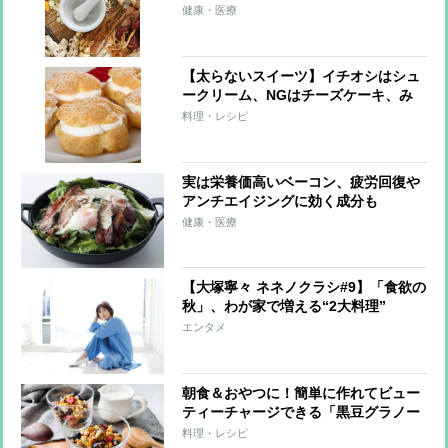
メ
健康・医療
【太らないスイーツ】イチオシはシュ
ークリーム、NGはチーズケーキ、み
たらし団子
料理・レシピ
実は栄養価高いベーコン、疲労回復や
アンチエイジングに効く成分も
健康・医療
【大塚寧々 ネネノクラシ#9】「食欲の
秋」、わが家で増える“2大料理”
エンタメ
朝食＆おやつに！簡単に作れてビュー
ティーチャージできる「黒豆グラノー
ラ」
料理・レシピ