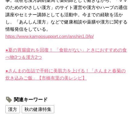
事。現在も漢方調剤薬局で薬剤師として働きながら、「ママ
のためのやさしい漢方」のサイト運営や漢方やハーブの通信
講座やセミナー講師としても活動中。今までの経験を活か
し、「あんしん漢方」などで健康相談や薬膳や漢方に関する
情報発信をしている。
https://www.kamposupport.com/anshin1.0/lp/
●夏の胃腸疲れを回復！ 「食欲がない」ときにおすすめの食
べ物3つ＆漢方2つ
●さんまの缶詰で手軽に美肌力を上げる！「さんまと春菊の
炊き込みご飯」【市橋有里の美レシピ】
関連キーワード
漢方
秋の健康特集