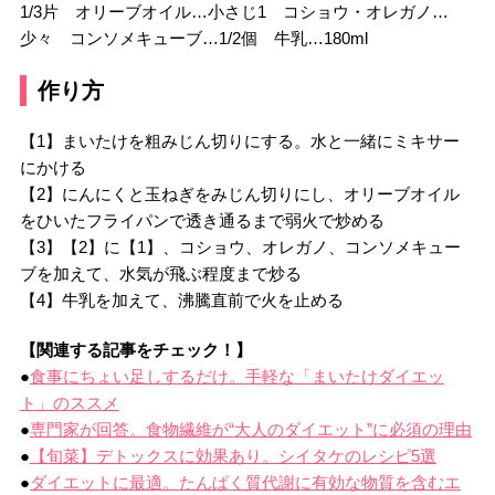
1/3片 オリーブオイル…小さじ1 コショウ・オレガノ…
少々 コンソメキューブ…1/2個 牛乳…180ml
作り方
【1】まいたけを粗みじん切りにする。水と一緒にミキサー
にかける
【2】にんにくと玉ねぎをみじん切りにし、オリーブオイル
をひいたフライパンで透き通るまで弱火で炒める
【3】【2】に【1】、コショウ、オレガノ、コンソメキュー
ブを加えて、水気が飛ぶ程度まで炒る
【4】牛乳を加えて、沸騰直前で火を止める
【関連する記事をチェック！】
●
食事にちょい足しするだけ。手軽な「まいたけダイエッ
ト」のススメ
●
専門家が回答。食物繊維が“大人のダイエット”に必須の理由
●
【旬菜】デトックスに効果あり。シイタケのレシピ5選
●
ダイエットに最適。たんぱく質代謝に有効な物質を含むエ