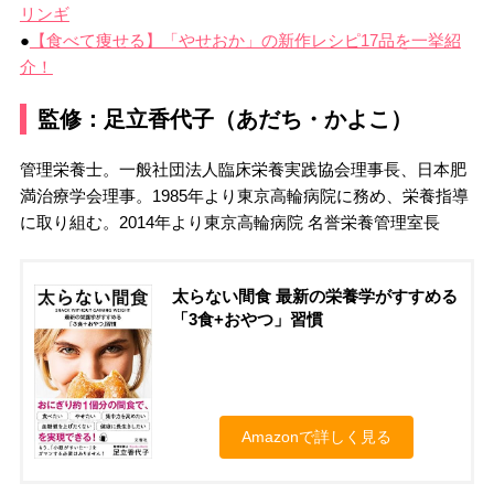
リンギ
●
【食べて痩せる】「やせおか」の新作レシピ17品を一挙紹
介！
監修：足立香代子（あだち・かよこ）
管理栄養士。一般社団法人臨床栄養実践協会理事長、日本肥
満治療学会理事。1985年より東京高輪病院に務め、栄養指導
に取り組む。2014年より東京高輪病院 名誉栄養管理室長
太らない間食 最新の栄養学がすすめる
「3食+おやつ」習慣
Amazonで詳しく見る