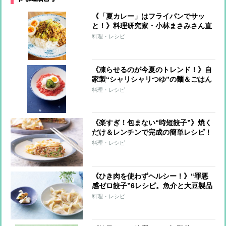
《「夏カレー」はフライパンでサッ
と！》料理研究家・小林まさみさん直
伝レシピ
料理・レシピ
《凍らせるのが今夏のトレンド！》自
家製“シャリシャリつゆ”の麺＆ごはん
7レシピ
料理・レシピ
《楽すぎ！包まない“時短餃子”》焼く
だけ＆レンチンで完成の簡単レシピ！
料理・レシピ
《ひき肉を使わずヘルシー！》“罪悪
感ゼロ餃子”6レシピ。魚介と大豆製品
で大満足！
料理・レシピ