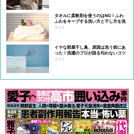
タオルに柔軟剤を使うのはNG！ふわ
ふわをキープする洗い方と干し方を洗
濯のプロが伝授
ライフ
イヤな部屋干し臭、原因は洗う前にあ
った！洗濯のプロが語る匂わないコツ
ライフ