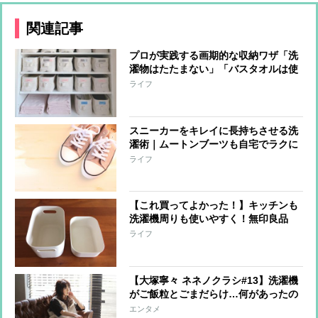
関連記事
プロが実践する画期的な収納ワザ「洗
濯物はたたまない」「バスタオルは使
わない」
ライフ
スニーカーをキレイに長持ちさせる洗
濯術｜ムートンブーツも自宅でラクに
洗える！
ライフ
【これ買ってよかった！】キッチンも
洗濯機周りも使いやすく！無印良品
「ポリエチレンケース」の人気の秘密
ライフ
と活用ワザ
【大塚寧々 ネネノクラシ#13】洗濯機
がご飯粒とごまだらけ…何があったの
か？
エンタメ