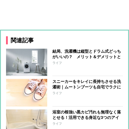
関連記事
結局、洗濯機は縦型とドラム式どっち
がいいの？ メリット＆デメリットと
おすすめ最新2台を専門家が解説
ライフ
スニーカーをキレイに長持ちさせる洗
濯術｜ムートンブーツも自宅でラクに
洗える！
ライフ
浴室の根強い黒カビ汚れも無理なく落
とせる！活用できる身近な3つのアイ
テム
ライフ