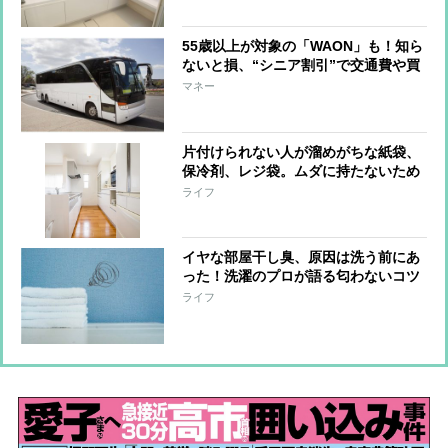
55歳以上が対象の「WAON」も！知ら
ないと損、“シニア割引”で交通費や買
い物がお得に
マネー
片付けられない人が溜めがちな紙袋、
保冷剤、レジ袋。ムダに持たないため
の整理術
ライフ
イヤな部屋干し臭、原因は洗う前にあ
った！洗濯のプロが語る匂わないコツ
ライフ