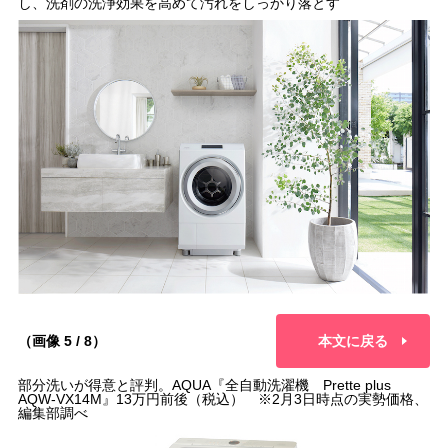
し、洗剤の洗浄効果を高めて汚れをしっかり落とす
（画像 5 / 8）
本文に戻る
部分洗いが得意と評判。AQUA『全自動洗濯機 Prette plus
AQW-VX14M』13万円前後（税込） ※2月3日時点の実勢価格、
編集部調べ