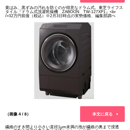
黄ばみ、黒ずみの汚れを防ぐのが得意なドラム式。東芝ライフス
タイル『ドラム式洗濯乾燥機 ZABOON TW-127XP1』<br
/>32万円前後（税込）※2月3日時点の実勢価格、編集部調べ
（画像 4 / 8）
本文に戻る
繊維のすき間より小さい直径1μm未満の泡が繊維の奥まで浸透