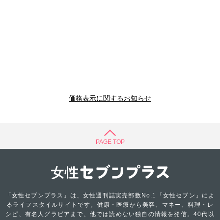
価格表示に関するお知らせ
PAGE TOP
「女性セブンプラス」は、女性週刊誌実売部数No.1「女性セブン」によ
るライフスタイルサイトです。健康・医療から美容、マネー、料理・レ
シピ、有名人グラビアまで、他では読めない独自の情報を発信。40代以