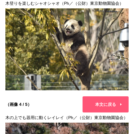
木登りを楽しむシャオシャオ（Ph／（公財）東京動物園協会）
（画像 4 / 5）
本文に戻る
木の上でも器用に動くレイレイ（Ph／（公財）東京動物園協会）