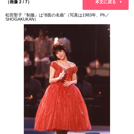
（画像 2 / 7）
本文に戻る
松田聖子『制服』は“B面の名曲”（写真は1983年、Ph／
SHOGAKUKAN）