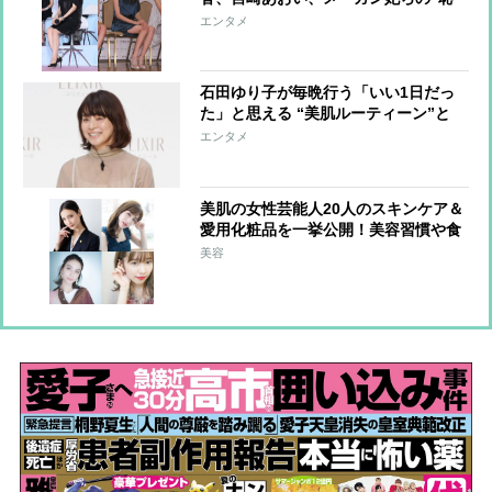
ずかしい”写真
エンタメ
石田ゆり子が毎晩行う「いい1日だっ
た」と思える “美肌ルーティーン”と
は？
エンタメ
美肌の女性芸能人20人のスキンケア＆
愛用化粧品を一挙公開！美容習慣や食
事法などキレイの秘密
美容