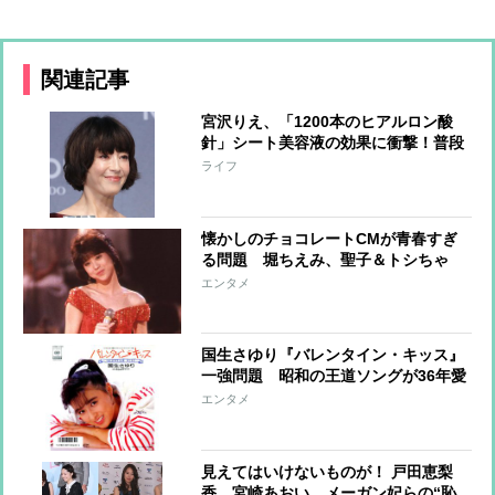
関連記事
宮沢りえ、「1200本のヒアルロン酸
針」シート美容液の効果に衝撃！普段
の美容法も明かす
ライフ
懐かしのチョコレートCMが青春すぎ
る問題 堀ちえみ、聖子＆トシちゃ
ん、三浦友和も
エンタメ
国生さゆり『バレンタイン・キッス』
一強問題 昭和の王道ソングが36年愛
されるワケ
エンタメ
見えてはいけないものが！ 戸田恵梨
香、宮崎あおい、メーガン妃らの“恥