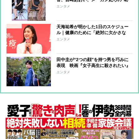
ずかしい”写真
エンタメ
天海祐希が明かした1日のスケジュー
ル｜健康のために「絶対に欠かさな
い」習慣とは？
エンタメ
田中圭が“2つの顔”を持つ男を巧みに
表現 映画『女子高生に殺されたい』
はタイトル負けしてないスリリングな
エンタメ
展開