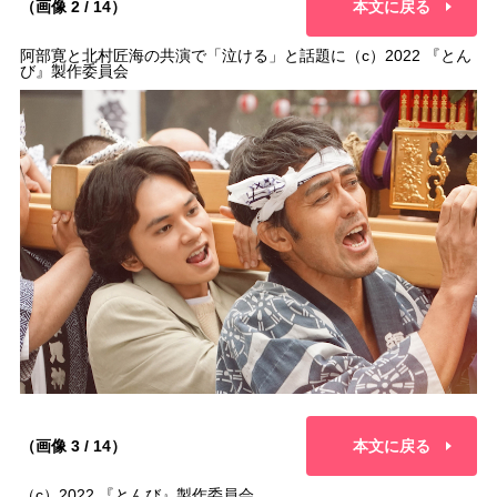
（画像 2 / 14）
本文に戻る
阿部寛と北村匠海の共演で「泣ける」と話題に（c）2022 『とん
び』製作委員会
（画像 3 / 14）
本文に戻る
（c）2022 『とんび』製作委員会