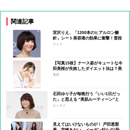
関連記事
宮沢りえ、「1200本のヒアルロン酸
針」シート美容液の効果に衝撃！普段
の美容法も明かす
ライフ
【写真15枚】ナース姿がキュートな今
田美桜が失敗したダイエット法は？美
の秘訣を語る
美容
石田ゆり子が毎晩行う「いい1日だっ
た」と思える “美肌ルーティーン”と
は？
エンタメ
見えてはいけないものが！ 戸田恵梨
香、宮崎あおい、メーガン妃らの“恥