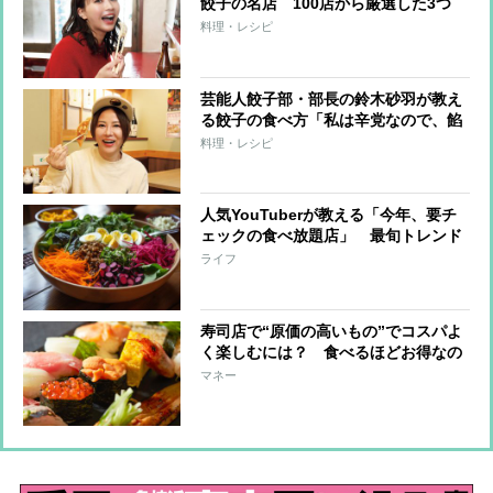
餃子の名店 100店から厳選した3つ
は？
料理・レシピ
芸能人餃子部・部長の鈴木砂羽が教え
る餃子の食べ方「私は辛党なので、餡
の味がしっかりしていれば“酢ラー
料理・レシピ
油”で」足繁く通う名店3つも紹介
人気YouTuberが教える「今年、要チ
ェックの食べ放題店」 最旬トレンド
は野菜食べ放題、高級江戸前寿司の
ライフ
4000円食べ放題も
寿司店で“原価の高いもの”でコスパよ
く楽しむには？ 食べるほどお得なの
はイクラ、うに、カニ
マネー