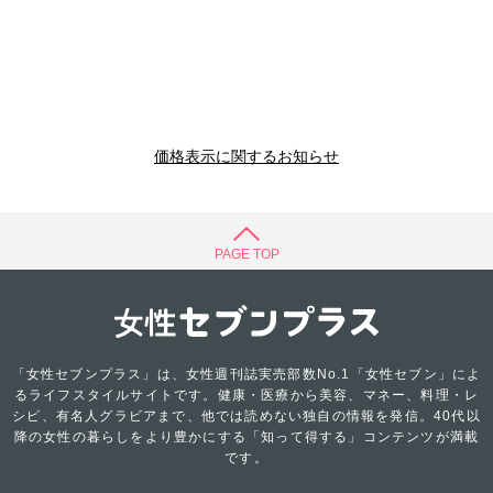
価格表示に関するお知らせ
PAGE TOP
「女性セブンプラス」は、女性週刊誌実売部数No.1「女性セブン」によ
るライフスタイルサイトです。健康・医療から美容、マネー、料理・レ
シピ、有名人グラビアまで、他では読めない独自の情報を発信。40代以
降の女性の暮らしをより豊かにする「知って得する」コンテンツが満載
です。