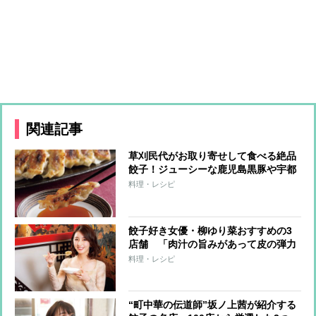
関連記事
草刈民代がお取り寄せして食べる絶品
餃子！ジューシーな鹿児島黒豚や宇都
宮の老舗など3店舗をチェック
料理・レシピ
餃子好き女優・柳ゆり菜おすすめの3
店舗 「肉汁の旨みがあって皮の弾力
もすごい」中国由来の「蒸し餃子」も
料理・レシピ
“町中華の伝道師”坂ノ上茜が紹介する