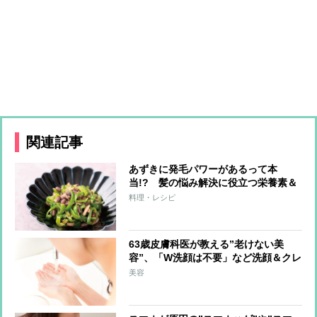
関連記事
あずきに発毛パワーがあるって本
当!? 髪の悩み解決に役立つ栄養素＆
おすすめレシピを紹介
料理・レシピ
63歳皮膚科医が教える”老けない美
容”、「W洗顔は不要」など洗顔＆クレ
ンジングのコツ
美容