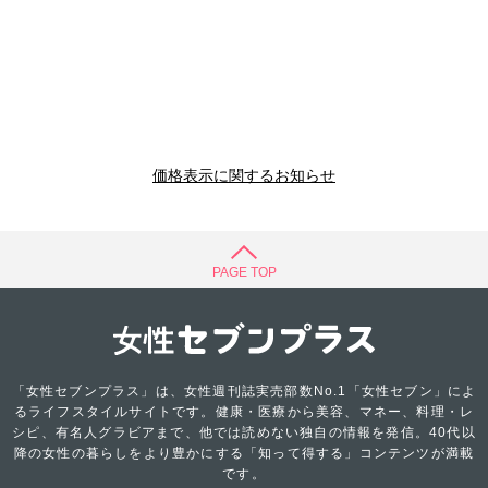
価格表示に関するお知らせ
PAGE TOP
「女性セブンプラス」は、女性週刊誌実売部数No.1「女性セブン」によ
るライフスタイルサイトです。健康・医療から美容、マネー、料理・レ
シピ、有名人グラビアまで、他では読めない独自の情報を発信。40代以
降の女性の暮らしをより豊かにする「知って得する」コンテンツが満載
です。