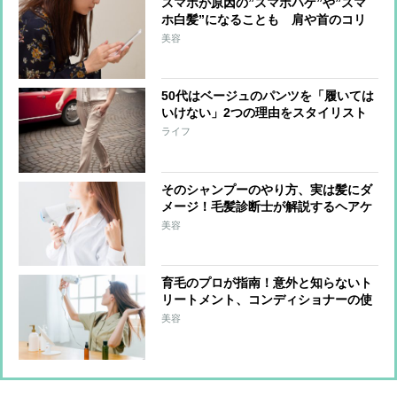
スマホが原因の”スマホハゲ”や”スマ
ホ白髪”になることも 肩や首のコリ
をほぐす簡単マッサージで対策
美容
50代はベージュのパンツを「履いては
いけない」2つの理由をスタイリスト
が解説
ライフ
そのシャンプーのやり方、実は髪にダ
メージ！毛髪診断士が解説するヘアケ
ア習慣
美容
育毛のプロが指南！意外と知らないト
リートメント、コンディショナーの使
い方＆白髪対策でとりたい食べ物
美容