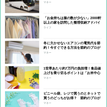
い物がお得に
マネー
「お金持ちは服の数が少ない」2000軒
以上の家を訪問した整理収納アドバイ
ザーがそう語る理由
ライフ
冬に欠かせないエアコンの電気代を節
約！今すぐできる方法を節約のプロが
解説
マネー
1世帯あたり約7万円の負担増！食品値
上げを乗り切るポイントは「お米中心
の食生活」
マネー
ビニール袋、レジで買うのとネットで
買うのどっちがお得？ 節約のプロが
語る
マネー