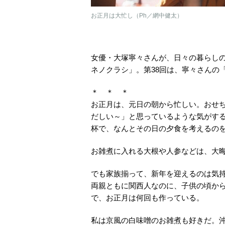
お正月は大忙し（Ph／網中健太）
女優・大塚寧々さんが、日々の暮らし
ネノクラシ」。第38回は、寧々さんの
＊ ＊ ＊
お正月は、元日の朝から忙しい。おせ
だしい～」と思っているような気がす
杯で、なんとその日の夕食を考えるの
お雑煮に入れる大根や人参などは、大
でも家族揃って、新年を迎えるのは気
両親ともに関西人なのに、子供の頃か
で、お正月は何回も作っている。
私は京風の白味噌のお雑煮も好きだ。