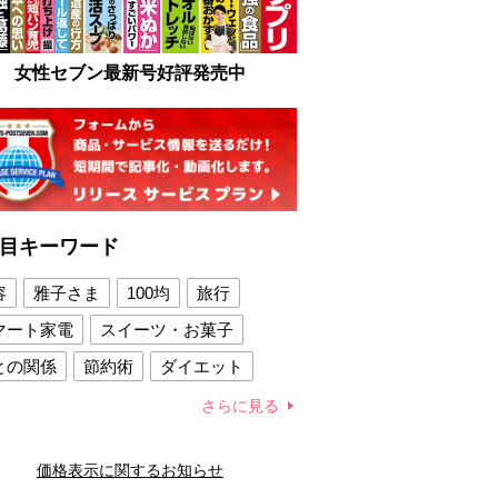
女性セブン最新号好評発売中
目キーワード
容
雅子さま
100均
旅行
マート家電
スイーツ・お菓子
との関係
節約術
ダイエット
康法
新製品
さらに見る
容賢者のダイエットグッズ
価格表示に関するお知らせ
との関係
新津春子
どか食い