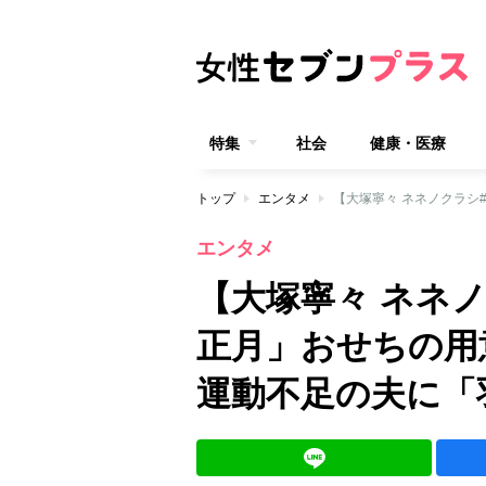
特集
社会
健康・医療
トップ
エンタメ
エンタメ
【大塚寧々 ネネノ
正月」おせちの用
運動不足の夫に「