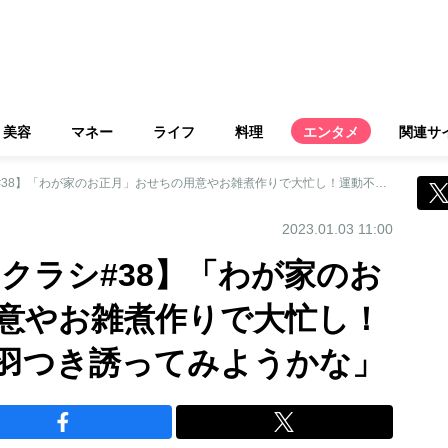
美容
マネー
ライフ
料理
エンタメ
関連サ
【大塚寧々 ネネノクラシ#38】「わが家のお正月」おせちの用意やお雑煮作りで大忙し！運動不足の夫に「羽つき誘ってみようかな」
2023.01.03 11:00
クラシ#38】「わが家のお
意やお雑煮作りで大忙し！
羽つき誘ってみようかな」