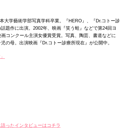
日本大学藝術学部写真学科卒業。『HERO』、『Dr.コトー診
話題作に出演。2002年、映画『笑う蛙』などで第24回ヨ
映画コンクール主演女優賞受賞。写真、陶芸、書道などに
児の母。出演映画『Dr.コトー診療所現在』が公開中。
館」
に語ったインタビューはコチラ