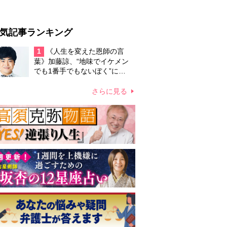
気記事ランキング
1
《人生を変えた恩師の言
葉》加藤諒、“地味でイケメン
でも1番手でもないぼく”に
「華」という美しい言葉をつけ
てくれた「イワッホー」への感
さらに見る
謝