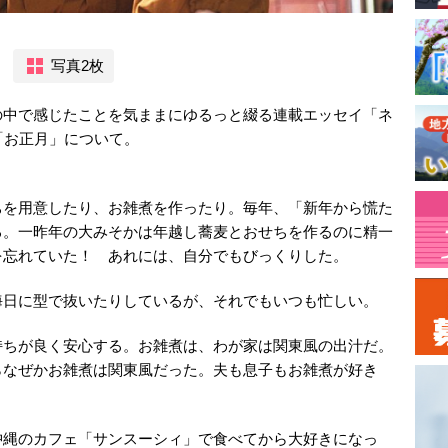
写真2枚
の中で感じたことを気ままにゆるっと綴る連載エッセイ「ネ
「お正月」について。
ちを用意したり、お雑煮を作ったり。毎年、「新年から慌た
る。一昨年の大みそかは年越し蕎麦とおせちを作るのに精一
を忘れていた！ あれには、自分でもびっくりした。
晦日に型で抜いたりしているが、それでもいつも忙しい。
持ちが良く安心する。お雑煮は、わが家は関東風の出汁だ。
らなぜかお雑煮は関東風だった。夫も息子もお雑煮が好き
沖縄のカフェ「サンスーシィ」で食べてから大好きになっ