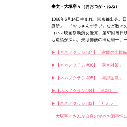
◆文・大塚寧々（おおつか・ねね）
1968年6月14日生まれ。東京都出身。
療所』、『おっさんずラブ』など数々の
コハマ映画祭助演女優賞、第57回毎日
も造詣が深い。夫は俳優の田辺誠一。一
▶【ネネノクラシ#37 】「室蘭の水族
▶【ネネノクラシ #36】「寒さ対策」
▶【ネネノクラシ #35】「与那国島」
▶【ネネノクラシ#34】「草刈り」
▶【ネネノクラシ#33】「カメラ」
→大塚寧々さんが自身の食やお酒事情