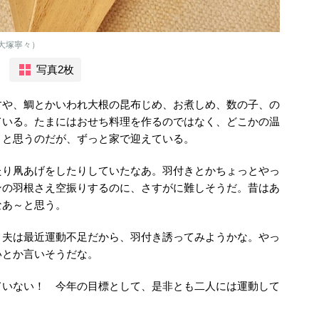
／大塚寧々）
写真2枚
すや、鯛とかいわれ大根の昆布じめ、お煮しめ、数の子、の
ている。たまにはおせち料理を作るのではなく、どこかの温
～と思うのだが、ずっと家で迎えている。
たり凧あげをしたりしていたなあ。羽付きとかちょっとやっ
ンの羽根さえ空振りするのに、さすがに難しそうだ。昔はあ
なあ～と思う。
。夫は最近運動不足だから、羽付き誘ってみようかな。やっ
いとか言いそうだな。
ていない！ 今年の目標として、是非とも二人には運動して