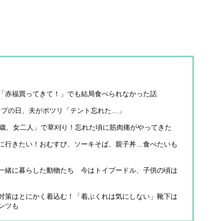
に「赤福買ってきて！」でも結局食べられなかった話
ンプの日、夫がポツリ「テント忘れた…」
54歳、女二人」で草刈り！忘れた頃に筋肉痛がやってきた
縄に行きたい！おむすび、ソーキそば、親子丼…食べたいも
が一緒に暮らした動物たち 今はトイプードル、子供の頃は
さ対策はとにかく着込む！「着ぶくれは気にしない」靴下は
ンツも