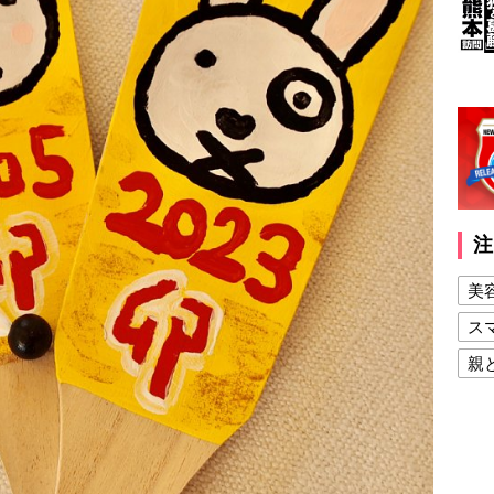
注
美
ス
親
健
美
夫