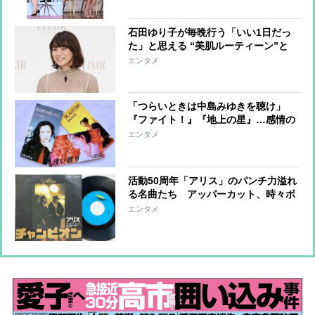
石田ゆり子が毎晩行う「いい1日だっ
た」と思える “美肌ルーティーン”と
は？
エンタメ
「つらいときは中島みゆきを聴け」
『ファイト！』『地上の星』…感情の
ダムを放流する歌声
エンタメ
活動50周年「アリス」のパンチ力溢れ
る名曲たち アッパーカット、時々ボ
ディブローも
エンタメ