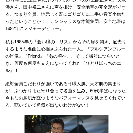
渉さん、田中裕二さんに声を掛け、安全地帯の完全形ができ
る。つまり全員、地元じゃ既にゴリゴリに上手い音楽小僧だ
ったということか！ デンジャラスな才能集団、安全地帯は
1982年にメジャーデビュー。
私も1985年の『碧い瞳のエリス』からその扉を開き、底光り
するような名曲に心揺さぶられた一人。『プルシアンブルー
の肖像』『Friend』『あの頃へ』、そして猛烈につらいと
き、何度も何度も支えになってくれた『ひとりぼっちのエー
ル』！
絶対全員こだわりが強いであろう職人肌、天才肌の集まり
が、ぶつかりまた寄り合って名曲を生み、60代半ばになった
今もなお鳥肌が立つようなパフォーマンスを見せてくれてい
る。聴いていて勇気が出ないわけがない！