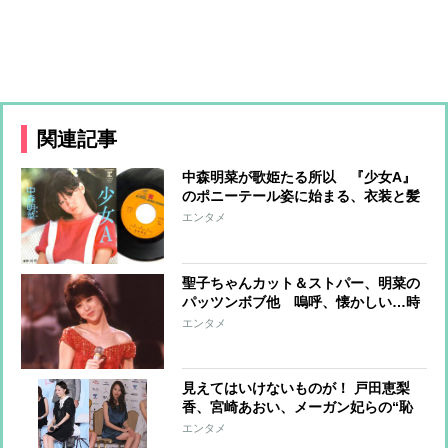
関連記事
中森明菜が歌姫たる所以 『少女A』
のポニーテール姿に始まる、衣装と髪
型の“明菜伝説”
エンタメ
聖子ちゃんカット＆ストパー、明菜の
パッツンボブ他 嗚呼、懐かしい…時
代を彩ったアイドルの髪型
エンタメ
見えてはいけないものが！ 戸田恵梨
香、宮崎あおい、メーガン妃らの“恥
ずかしい”写真
エンタメ