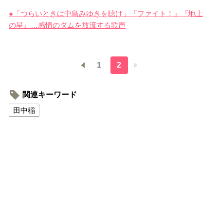
●「つらいときは中島みゆきを聴け」『ファイト！』『地上
の星』…感情のダムを放流する歌声
1
2
関連キーワード
田中稲