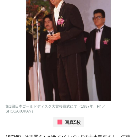
第1回日本ゴールドディスク大賞授賞式にて（1987年、Ph／
SHOGAKUKAN）
写真5枚
1977年には玉置さんがライバルバンドの六土開正さん、矢萩