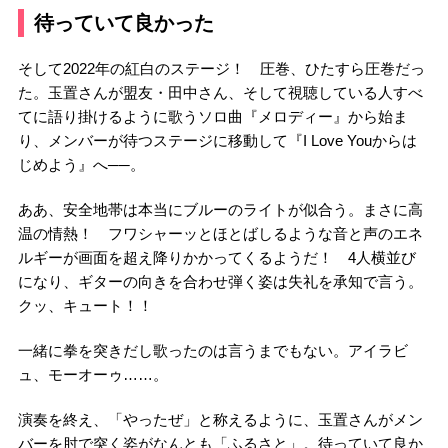
待っていて良かった
そして2022年の紅白のステージ！ 圧巻、ひたすら圧巻だっ
た。玉置さんが盟友・田中さん、そして視聴している人すべ
てに語り掛けるように歌うソロ曲『メロディー』から始ま
り、メンバーが待つステージに移動して『I Love Youからは
じめよう』へ──。
ああ、安全地帯は本当にブルーのライトが似合う。まさに高
温の情熱！ フワシャーッとほとばしるような音と声のエネ
ルギーが画面を超え降りかかってくるようだ！ 4人横並び
になり、ギターの向きを合わせ弾く姿は失礼を承知で言う。
クッ、キュート！！
一緒に拳を突きだし歌ったのは言うまでもない。アイラビ
ュ、モーオーゥ……。
演奏を終え、「やったぜ」と称えるように、玉置さんがメン
バーを肘で突く姿がなんとも「ふるさと」。待っていて良か