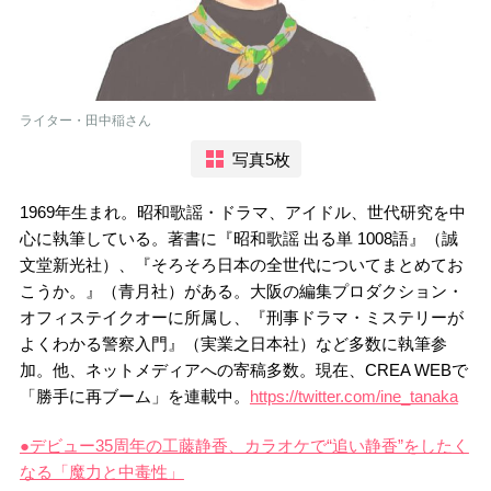
ライター・田中稲さん
写真5枚
1969年生まれ。昭和歌謡・ドラマ、アイドル、世代研究を中
心に執筆している。著書に『昭和歌謡 出る単 1008語』（誠
文堂新光社）、『そろそろ日本の全世代についてまとめてお
こうか。』（青月社）がある。大阪の編集プロダクション・
オフィステイクオーに所属し、『刑事ドラマ・ミステリーが
よくわかる警察入門』（実業之日本社）など多数に執筆参
加。他、ネットメディアへの寄稿多数。現在、CREA WEBで
「勝手に再ブーム」を連載中。
https://twitter.com/ine_tanaka
●デビュー35周年の工藤静香、カラオケで“追い静香”をしたく
なる「魔力と中毒性」