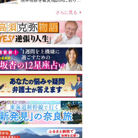
熊本視察を被災地訪問に切り替
えての実施が現実的か 上皇ご
夫妻から受け継ぐ“国民への寄
さらに見る
り添い方”