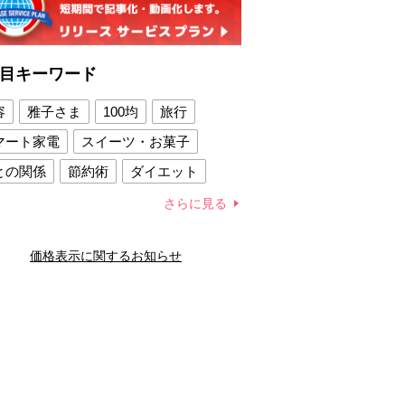
目キーワード
容
雅子さま
100均
旅行
マート家電
スイーツ・お菓子
との関係
節約術
ダイエット
康法
新製品
さらに見る
容賢者のダイエットグッズ
価格表示に関するお知らせ
との関係
新津春子
どか食い