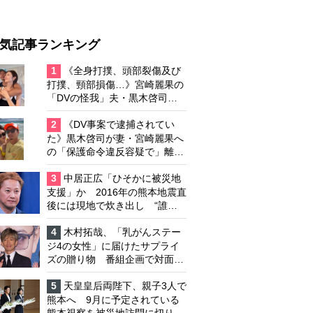
気記事ランキング
1
《全身打撲、頭部裂傷及び
打撲、頸部損傷…》宮崎麗果の
「DVの怪我」夫・黒木啓司の
逮捕で始まる「夫婦の闘争」
2
《DV事案で逮捕されてい
た》黒木啓司が妻・宮崎麗果へ
の「保護命令違反容疑で」離婚
協議は「第二ステージ」へ
3
中居正広「ひそかに被災地
支援」か 2016年の熊本地震直
後には現地で炊き出し “誰に
も知られなくて良い”と、むし
ろ強まる福祉活動への思い
4
木村拓哉、「乳がんステー
ジ4の女性」に届けたサプライ
ズの贈り物 番組企画で対面し
たファンが、夢と希望を与える
心遣いに「うれしくて号泣しま
5
天皇皇后両陛下、親子3人で
した」
熊本へ 9月に予定されている