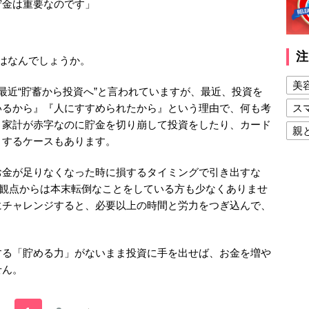
貯金は重要なのです」
注
はなんでしょうか。
美
最近“貯蓄から投資へ”と言われていますが、最近、投資を
いるから』『人にすすめられたから』という理由で、何も考
ス
。家計が赤字なのに貯金を切り崩して投資をしたり、カード
親
りするケースもあります。
健
お金が足りなくなった時に損するタイミングで引き出すな
美
の観点からは本末転倒なことをしている方も少なくありませ
夫
にチャレンジすると、必要以上の時間と労力をつぎ込んで、
する「貯める力」がないまま投資に手を出せば、お金を増や
せん。