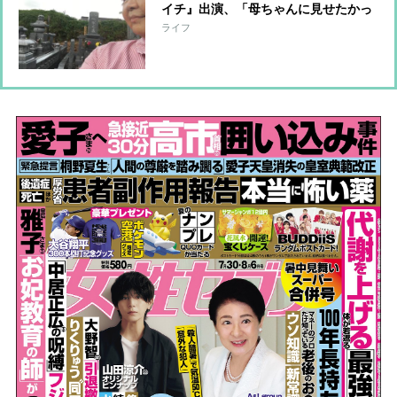
イチ』出演、「母ちゃんに見せたかっ
たか？」と聞かれて思い出した介護中
ライフ
のこと