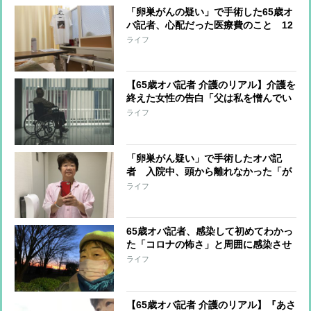
「卵巣がんの疑い」で手術した65歳オ
バ記者、心配だった医療費のこと 12
日間の入院で負担額は？
ライフ
【65歳オバ記者 介護のリアル】介護を
終えた女性の告白「父は私を憎んでい
た」 父娘の関係はなぜ“崩壊”したの
ライフ
か
「卵巣がん疑い」で手術したオバ記
者 入院中、頭から離れなかった「が
ん保険」のこと
ライフ
65歳オバ記者、感染して初めてわかっ
た「コロナの怖さ」と周囲に感染させ
てしまった自責の念
ライフ
【65歳オバ記者 介護のリアル】『あさ