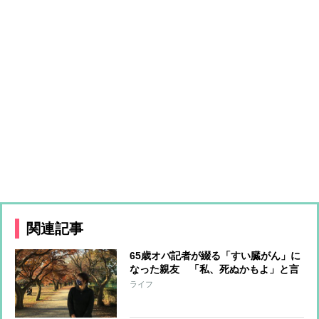
関連記事
65歳オバ記者が綴る「すい臓がん」に
なった親友 「私、死ぬかもよ」と言
った2か月後に永遠に別れるまで
ライフ