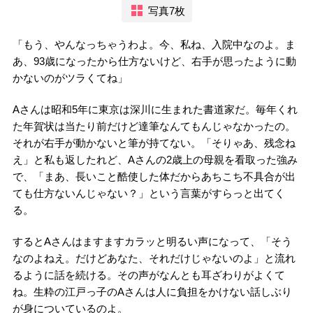
写真7枚
「もう、やんなっちゃうわよ。今、私ね、入院中なのよ。ま
あ、93歳になったから仕方ないけど、右手が思ったように動
かないのがツラくてね」
Aさんは昭和5年に東京は深川に生まれた書道家だ。毎年くれ
た年賀状は当たり前だけど達筆なんてもんじゃなかったの。
それが右手が動かないと筆が持てない。「そりゃあ、残念ね
え」と私も返したれど、Aさんの2歳上の母親を看取った強み
で、「まあ、長いこと酷使した体だからあちこち不具合が出
ても仕方ないんじゃない？」という言葉がすらっと出てく
る。
するとAさんはますますカラッと明るい声になって、「そう
なのよねえ。だけどあなた、それだけじゃないのよ」と流れ
るように話を続ける。その声がなんとも耳ざわりがよくて
ね。生粋の江戸っ子のAさんは人に負担をかけない話しぶり
が身についているのよ。