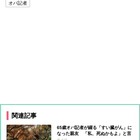
オバ記者
関連記事
65歳オバ記者が綴る「すい臓がん」に
なった親友 「私、死ぬかもよ」と言
った2か月後に永遠に別れるまで
ライフ