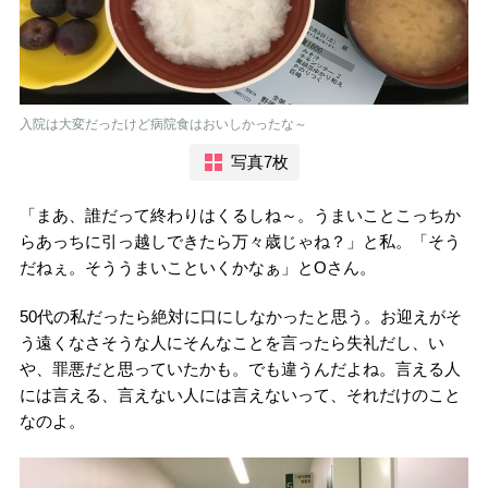
入院は大変だったけど病院食はおいしかったな～
写真7枚
「まあ、誰だって終わりはくるしね～。うまいことこっちか
らあっちに引っ越しできたら万々歳じゃね？」と私。「そう
だねぇ。そううまいこといくかなぁ」とOさん。
50代の私だったら絶対に口にしなかったと思う。お迎えがそ
う遠くなさそうな人にそんなことを言ったら失礼だし、い
や、罪悪だと思っていたかも。でも違うんだよね。言える人
には言える、言えない人には言えないって、それだけのこと
なのよ。