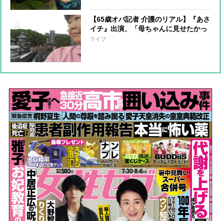
【65歳オバ記者 介護のリアル】『あさ
イチ』出演、「母ちゃんに見せたかっ
たか？」と聞かれて思い出した介護中
ライフ
のこと