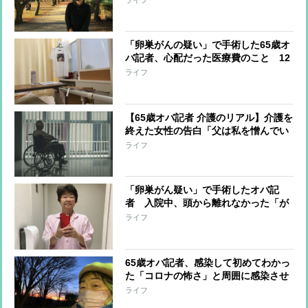
「卵巣がんの疑い」で手術した65歳オ
バ記者、心配だった医療費のこと 12
日間の入院で負担額は？
ライフ
【65歳オバ記者 介護のリアル】介護を
終えた女性の告白「父は私を憎んでい
た」 父娘の関係はなぜ“崩壊”したの
ライフ
か
「卵巣がん疑い」で手術したオバ記
者 入院中、頭から離れなかった「が
ん保険」のこと
ライフ
65歳オバ記者、感染して初めてわかっ
た「コロナの怖さ」と周囲に感染させ
てしまった自責の念
ライフ