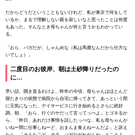
だからどうだということもないけれど、私が東京で何をして
いるか、まるで理解しない親を寂しいなと思ったことは何度
もあった。そんなとき母ちゃんが何と言うかもわかってい
る。
「おら、バガだが、しゃんめな（私は馬鹿なんだから仕方な
いでしょ）」
二度目のお彼岸、朝は土砂降りだったの
に…
早い話、開き直るわけよ。昨年の今頃、母ちゃんはほとんど
寝たきりの状態で病院から自宅に帰ってきて、あっという間
に元気になった。デイサービスに行き始めるとさらに絶好
調。朝、「おら、行ぐのヤだって言ってっぺよ」とゴネるか
ら、「昨日、あれだけ事情を話したっぺな。私も母ちゃんが
いねー間に仕事しねーど、おまんま食えねーんだよ」と訴え
たら、「そうたごど、オラ、バガだがわがんね」とこうよ