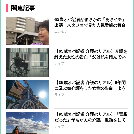
関連記事
65歳オバ記者がまさかの『あさイチ』
出演 スタジオで見た人気番組の舞台
裏
エンタメ
【65歳オバ記者 介護のリアル】介護を
終えた女性の告白「父は私を憎んでい
た」 父娘の関係はなぜ“崩壊”したの
ライフ
か
【65歳オバ記者 介護のリアル】9年間
に及ぶ姑介護をした女性の告白 よう
やく終わったときに義姉妹が放った忘
ライフ
れられない言葉
【65歳オバ記者 介護のリアル】「毒親
だった」母ちゃんの介護 世話をして
いる時に抱いた思いとは？
ライフ