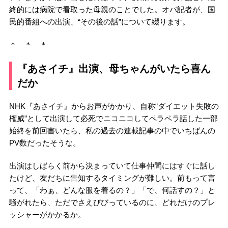
終的には病院で看取った母親のことでした。オバ記者が、国
民的番組への出演、“その後の話”について綴ります。
＊ ＊ ＊
『あさイチ』出演、母ちゃんがいたら喜ん
だか
NHK『あさイチ』からお声がかかり、自称“ダイエット失敗の
権威”として出演して必死でニコニコしてペラペラ話した一部
始終を前回書いたら、私の過去の連載記事の中でいちばんの
PV数だったそうな。
出演はしばらく前から決まっていて仕事仲間にはすぐに話し
たけど、友だちに告知するタイミングが難しい。前もって言
って、「わぁ、どんな服を着るの？」「で、何話すの？」と
騒がれたら、ただでさえびびっているのに、どれだけのプレ
ッシャーがかかるか。