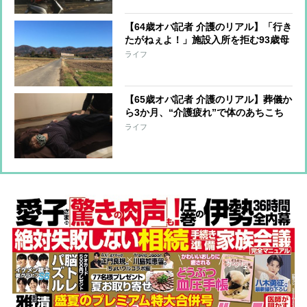
【64歳オバ記者 介護のリアル】「行き
たがねぇよ！」施設入所を拒む93歳母
ちゃんをどう説得するか…頭を悩ませ
ライフ
る
【65歳オバ記者 介護のリアル】葬儀か
ら3か月、“介護疲れ”で体のあちこち
に異変
ライフ