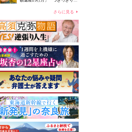
額遺産の行方」 つきっきりで
私生活をサポートしていた元俳
優が相続か
さらに見る