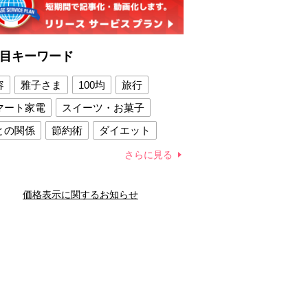
目キーワード
容
雅子さま
100均
旅行
マート家電
スイーツ・お菓子
との関係
節約術
ダイエット
康法
新製品
さらに見る
容賢者のダイエットグッズ
価格表示に関するお知らせ
との関係
新津春子
どか食い