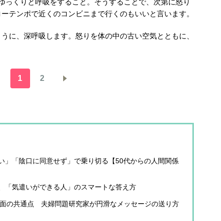
間ゆっくりと呼吸をすること。そうすることで、次第に怒り
ローテンポで近くのコンビニまで行くのもいいと言います。
ように、深呼吸します。怒りを体の中の古い空気とともに、
1
2
い」「陰口に同意せず」で乗り切る【50代からの人間関係
、「気遣いができる人」のスマートな答え方
の文面の共通点 夫婦問題研究家が円滑なメッセージの送り方