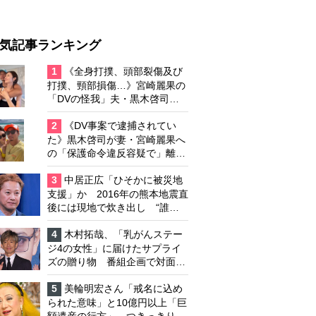
気記事ランキング
1
《全身打撲、頭部裂傷及び
打撲、頸部損傷…》宮崎麗果の
「DVの怪我」夫・黒木啓司の
逮捕で始まる「夫婦の闘争」
2
《DV事案で逮捕されてい
た》黒木啓司が妻・宮崎麗果へ
の「保護命令違反容疑で」離婚
協議は「第二ステージ」へ
3
中居正広「ひそかに被災地
支援」か 2016年の熊本地震直
後には現地で炊き出し “誰に
も知られなくて良い”と、むし
ろ強まる福祉活動への思い
4
木村拓哉、「乳がんステー
ジ4の女性」に届けたサプライ
ズの贈り物 番組企画で対面し
たファンが、夢と希望を与える
心遣いに「うれしくて号泣しま
5
美輪明宏さん「戒名に込め
した」
られた意味」と10億円以上「巨