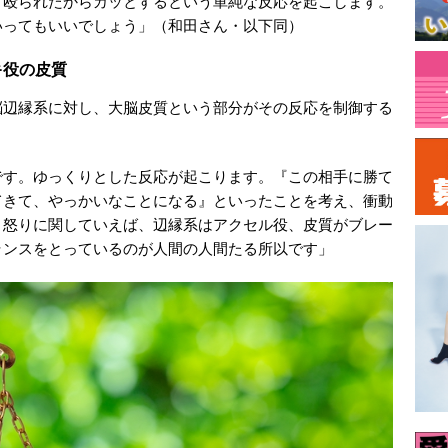
、殴られたからカッとするという単純な反応を起こします。
いってもいいでしょう」（和田さん・以下同）
キ役の皮質
脳辺縁系に対し、大脳皮質という部分がその反応を制御する
です。ゆっくりとした反応が起こります。『この相手に勝て
てきて、やっかいなことになる』といったことを考え、衝動
。怒りに関していえば、辺縁系はアクセル役、皮質がブレー
ランスをとっているのが人間の人間たる所以です」