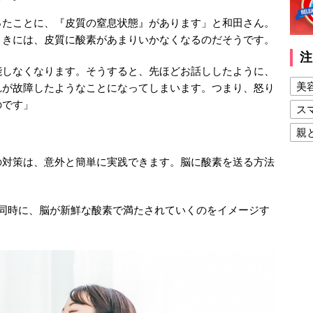
ったことに、『皮質の窒息状態』があります」と和田さん。
ときには、皮質に酸素があまりいかなくなるのだそうです。
注
能しなくなります。そうすると、先ほどお話ししたように、
美
れが故障したようなことになってしまいます。つまり、怒り
のです」
ス
親
健
の対策は、意外と簡単に実践できます。脳に酸素を送る方法
美
夫
。同時に、脳が新鮮な酸素で満たされていくのをイメージす