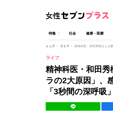
特集
社会
健康・医療
トップ
ライフ
ライフ
精神科医・和田秀
ラの2大原因」、
「3秒間の深呼吸