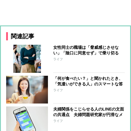
関連記事
女性同士の職場は「脅威感じさせな
い」「陰口に同意せず」で乗り切る
【50代からの人間関係のコツ】
ライフ
「何が食べたい？」と聞かれたとき、
「気遣いができる人」のスマートな答
え方
ライフ
夫婦関係をこじらせる人のLINEの文面
の共通点 夫婦問題研究家が円滑なメ
ッセージの送り方を指南する
ライフ