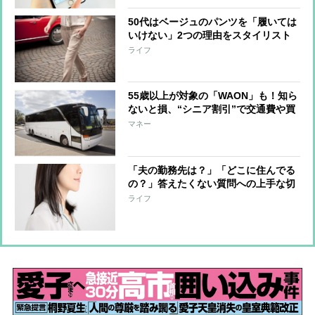
50代はベージュのパンツを「履いては
いけない」2つの理由をスタイリスト
が解説
ライフ
55歳以上が対象の「WAON」も！知ら
ないと損、“シニア割引”で交通費や買
い物がお得に
マネー
「夫の勤務先は？」「どこに住んでる
の？」答えたくない質問への上手な切
り返し術
ライフ