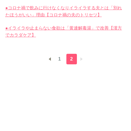
●コロナ禍で飲みに行けなくなりイライラする夫とは「別れ
たほうがいい」理由【コロナ禍の夫のトリセツ】
●イライラや止まらない食欲は「黄連解毒湯」で改善【漢方
でカラダケア】
1
2