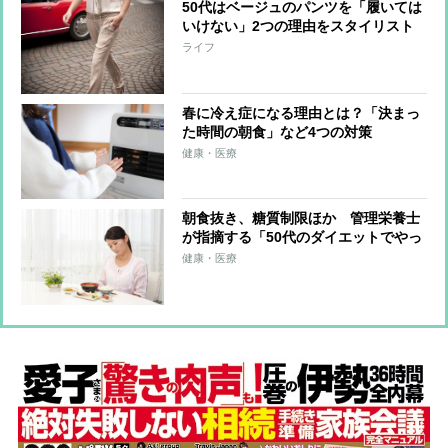
50代はベージュのパンツを「履いては
いけない」2つの理由をスタイリスト
が解説
ライフ
春に冷え症になる理由とは？「決まっ
た時間の朝食」など4つの対策
健康・医療
朝食抜き、糖質制限ほか 管理栄養士
が指摘する「50代のダイエットでやっ
てはいけないこと」
健康・医療