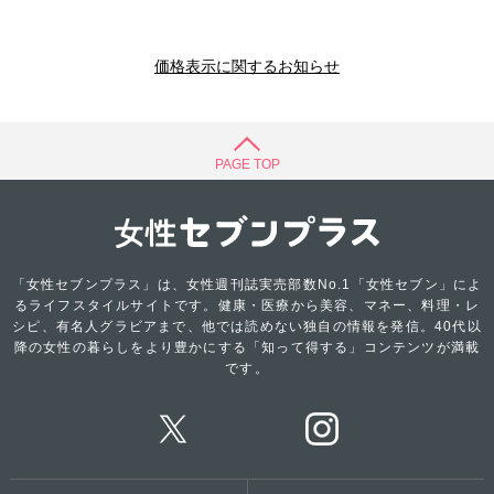
価格表示に関するお知らせ
PAGE TOP
「女性セブンプラス」は、女性週刊誌実売部数No.1「女性セブン」によ
るライフスタイルサイトです。健康・医療から美容、マネー、料理・レ
シピ、有名人グラビアまで、他では読めない独自の情報を発信。40代以
降の女性の暮らしをより豊かにする「知って得する」コンテンツが満載
です。