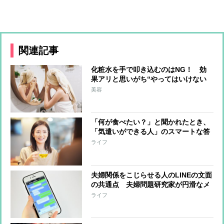
関連記事
化粧水を手で叩き込むのはNG！ 効
果アリと思いがち“やってはいけない
美容法”
美容
「何が食べたい？」と聞かれたとき、
「気遣いができる人」のスマートな答
え方
ライフ
夫婦関係をこじらせる人のLINEの文面
の共通点 夫婦問題研究家が円滑なメ
ッセージの送り方を指南する
ライフ