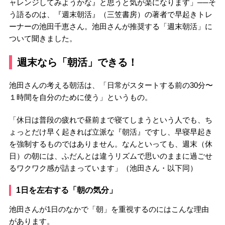
ャレンジしてみようかな』と思うと気が楽になります」──そ
う語るのは、『週末朝活』（三笠書房）の著者で早起きトレ
ーナーの池田千恵さん。池田さんが推奨する「週末朝活」に
ついて聞きました。
週末なら「朝活」できる！
池田さんの考える朝活は、「日常がスタートする前の30分〜
１時間を自分のために使う」というもの。
「休日は普段の疲れで昼前まで寝てしまうという人でも、ち
ょっとだけ早く起きれば立派な『朝活』ですし、早寝早起き
を強制するものではありません。なんといっても、週末（休
日）の朝には、ふだんとは違うリズムで思いのままに過ごせ
るワクワク感が詰まっています」（池田さん・以下同）
1日を左右する「朝の気分」
池田さんが1日のなかで「朝」を重視するのにはこんな理由
があります。