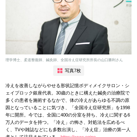
理学博士、柔道整復師、鍼灸師、全国冷え症研究所所長の山口勝利さん
写真7枚
冷えを改善しながらやせる形状記憶ボディメイクサロン・シ
ェイプロック銀座代表。30歳のときに構えた鍼灸の治療院で
多くの患者を施術するなかで、体の冷えがあらゆる不調の原
因となっていることに気づき、「全国冷え症研究所」を1998
年に開所。今では、全国に400の分室を持ち、冷えに関する6
万人のデータを持つ。「冷え」の怖さ、対処法を広めるべ
く、TVや雑誌などにも多数出演し、「冷え症」治療の第一人
者として注目されている。
https://www.ogino-