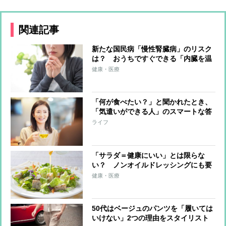
関連記事
新たな国民病「慢性腎臓病」のリスク
は？ おうちですぐできる「内臓を温
めるストレッチ」で予防を
健康・医療
「何が食べたい？」と聞かれたとき、
「気遣いができる人」のスマートな答
え方
ライフ
「サラダ＝健康にいい」とは限らな
い？ ノンオイルドレッシングにも要
注意「糖質多いことも」
健康・医療
50代はベージュのパンツを「履いては
いけない」2つの理由をスタイリスト