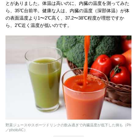
とがありました。体温は高いのに、内臓の温度を測ってみた
ら、35℃台前半。健康な人は、内臓の温度（深部体温）が体
の表面温度より1〜2℃高く、37.2〜38℃程度が理想ですか
ら、2℃近く温度が低いのです。
野菜ジュースやスポーツドリンクの飲み過ぎで内臓温度が低下した例も（Ph
／photoAC）