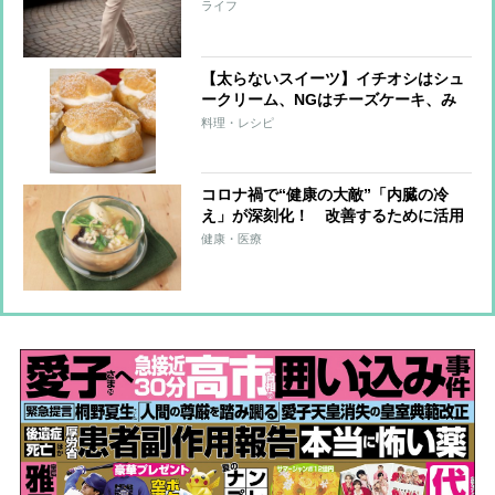
が解説
ライフ
【太らないスイーツ】イチオシはシュ
ークリーム、NGはチーズケーキ、み
たらし団子
料理・レシピ
コロナ禍で“健康の大敵”「内臓の冷
え」が深刻化！ 改善するために活用
したい香辛料「ヒハツ」とは？
健康・医療