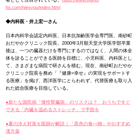
hs.com/hiesyou/index.html
◆内科医・井上宏一さん
日本内科学会認定内科医、日本抗加齢医学会専門医、南砂町
おだやかクリニック院長。2000年3月順天堂大学医学部卒業
後は、一つの臓器だけを専門にするのではなく、人間の体全
体を診ることができる医師を目標に、小児科医、内科医とし
て、さまざまな病院で研さんを積む。現在、南砂町おだやか
クリニック院長を務め「『健康=幸せ』の実現をサポートす
る医療」を掲げ、西洋医学にとらわれず、代替医療も取り入
れた総合医療を目指している。
●新たな国民病「慢性腎臓病」のリスクは？ おうちですぐ
できる「内臓を温めるストレッチ」で予防を
●夏の冷え対策を医師が解説｜「黒色の食べ物」やおすすめ
漢方薬