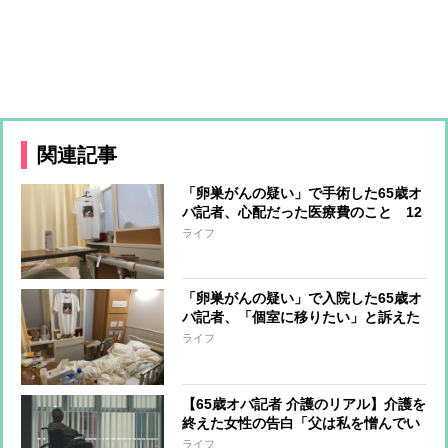
関連記事
「卵巣がんの疑い」で手術した65歳オ
バ記者、心配だった医療費のこと 12
日間の入院で負担額は？
ライフ
「卵巣がんの疑い」で入院した65歳オ
バ記者、「個室に移りたい」と訴えた
時に看護師がピシャリと言った言葉
ライフ
【65歳オバ記者 介護のリアル】介護を
終えた女性の告白「父は私を憎んでい
た」 父娘の関係はなぜ“崩壊”したの
ライフ