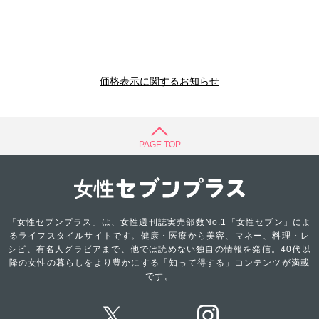
価格表示に関するお知らせ
PAGE TOP
「女性セブンプラス」は、女性週刊誌実売部数No.1「女性セブン」によ
るライフスタイルサイトです。健康・医療から美容、マネー、料理・レ
シピ、有名人グラビアまで、他では読めない独自の情報を発信。40代以
降の女性の暮らしをより豊かにする「知って得する」コンテンツが満載
です。