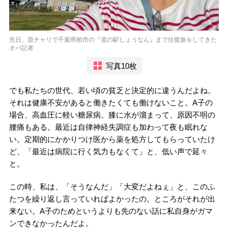
先日、原チャリで千葉県柏市の『道の駅しょうなん』まで往復旅をしてきた
オバ記者
写真10枚
でも私たちの世代、若い頃の貧乏と決定的に違うんだよね。
それは健康不安があると働きたくても働けないこと。A子の
場合、高血圧に軽い糖尿病。膝に水が溜まって、原因不明の
腰痛もある。最近は自律神経失調症も加わって夜も眠れな
い。定期的にかかりつけ医から薬を処方してもらっていたけ
ど、「最近は病院に行く気力もなくて」と、低い声で延々
と。
この時、私は、「そうなんだ」「大変だよねぇ」と、このふ
たつを繰り返し言っていればよかったの。ところがそれが出
来ない。A子のためというよりも先のない話に私自身がガマ
ンできなかったんだよ。