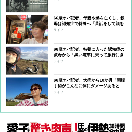
か
66歳オバ記者、母親や弟を亡くし、叔
母は認知症で特養へ「昔話をして顔を
しかめる身内がひとりもいなくなっ
ライフ
た」
66歳オバ記者、特養に入った認知症の
叔母から「黒い電車に乗って旅行にき
た」と電話 「長年関わってきた歴史
ライフ
があるから目の前の姿を認めたくな
い」
66歳オバ記者、大病から10か月「開腹
手術がこんなに体にダメージあると
は…」体調はどう変化したのか
ライフ