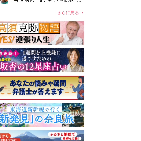
死後の「父アキラからの返信」
布施辰徳が涙で明かす「順番が
違う」
さらに見る