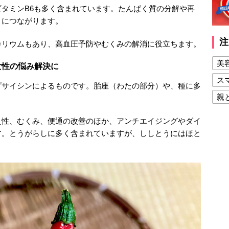
タミンB6も多く含まれています。たんぱく質の分解や再
とにつながります。
注
カリウムもあり、高血圧予防やむくみの解消に役立ちます。
美
女性の悩み解決に
ス
プサイシンによるものです。胎座（わたの部分）や、種に多
親
健
え性、むくみ、便通の改善のほか、アンチエイジングやダイ
美
す。とうがらしに多く含まれていますが、ししとうにはほと
夫