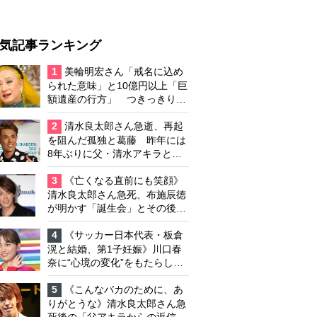
気記事ランキング
1
美輪明宏さん「戒名に込め
られた意味」と10億円以上「巨
額遺産の行方」 つきっきりで
私生活をサポートしていた元俳
優が相続か
2
清水良太郎さん急逝、再起
を阻んだ孤独と葛藤 昨年には
8年ぶりに父・清水アキラと共
演、本格的な活動再開に向かっ
ていたが…周囲が懸念していた
3
《亡くなる直前にも笑顔》
「不安定なところ」
清水良太郎さん急死、布施辰徳
が明かす「誕生会」とその後の
メッセージ
4
《サッカー日本代表・板倉
滉と結婚、第1子妊娠》川口春
奈に“心境の変化”をもたらした
主演映画『ママせか』 身を削
って「がんに蝕まれる母」を演
5
《こんなバカのために、あ
じた壮絶な撮影現場
りがとうな》清水良太郎さん急