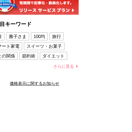
目キーワード
容
雅子さま
100均
旅行
マート家電
スイーツ・お菓子
との関係
節約術
ダイエット
康法
新製品
さらに見る
容賢者のダイエットグッズ
価格表示に関するお知らせ
との関係
新津春子
どか食い