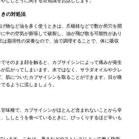
しやししとうに関する豆知識をお話しします。
ときの対処法
揚げ物など油を多く使うときは、爪楊枝などで数か所穴を開
中に中の空気が膨張して破裂し、油が飛び散る可能性があり
Eは脂溶性の栄養なので、油で調理することで、体に吸収
手でそのまま顔を触ると、カプサイシンによって痛みが発生
みが広がってしまいます。水ではなく、サラダオイルやクレ
ば、肌についたカプサイシンを取ることができます。目が痛
なでるように流しましょう。
も甘味種で、カプサイシンがほとんど含まれないことから辛
し、ししとうを食べているときに、びっくりするほど辛いも
れています。これは、暑さなどのストレスによって働く防衛