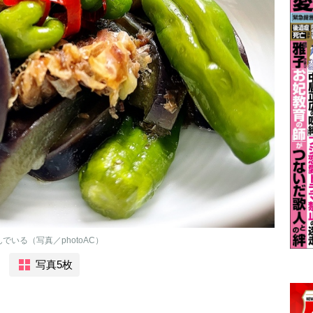
いる（写真／photoAC）
写真5枚