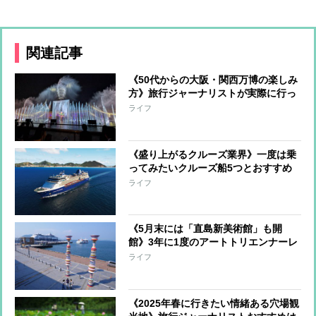
関連記事
《50代からの大阪・関西万博の楽しみ
方》旅行ジャーナリストが実際に行っ
てみると…「思っていた以上に楽し
ライフ
い」 混雑を避ける方法、持っていく
と便利な持ち物は？
《盛り上がるクルーズ業界》一度は乗
ってみたいクルーズ船5つとおすすめ
コースを旅行ジャーナリストが解説
ライフ
《5月末には「直島新美術館」も開
館》3年に1度のアートトリエンナーレ
「瀬戸内国際芸術祭」が開幕直前！見
ライフ
どころを旅行ジャーナリストが紹介
《2025年春に行きたい情緒ある穴場観