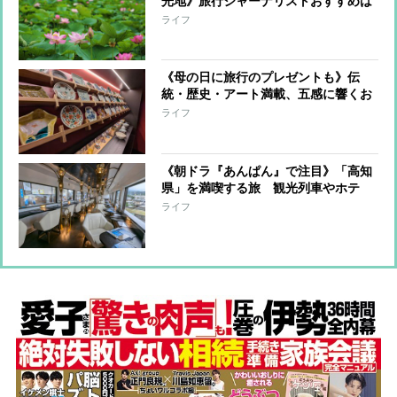
光地》旅行ジャーナリストおすすめは
「秋田市」＆「愛媛・大洲市」 歴
ライフ
史・文化・自然が楽しめて宿泊費もお
得
《母の日に旅行のプレゼントも》伝
統・歴史・アート満載、五感に響くお
とな旅「金沢・加賀温泉・敦賀」を旅
ライフ
行ジャーナリストが紹介
《朝ドラ『あんぱん』で注目》「高知
県」を満喫する旅 観光列車やホテ
ル、スポットを旅行ジャーナリストが
ライフ
紹介