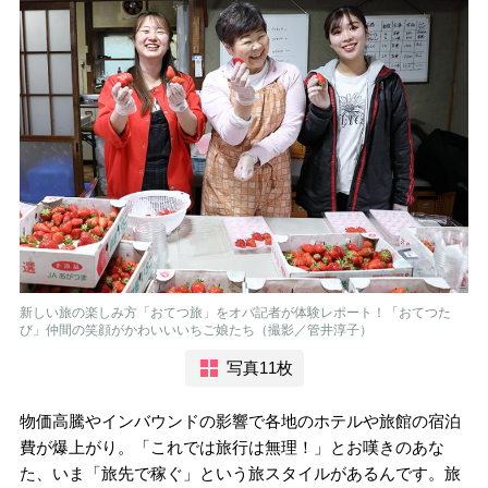
新しい旅の楽しみ方「おてつ旅」をオバ記者が体験レポート！「おてつた
び」仲間の笑顔がかわいいいちご娘たち（撮影／管井淳子）
写真11枚
物価高騰やインバウンドの影響で各地のホテルや旅館の宿泊
費が爆上がり。「これでは旅行は無理！」とお嘆きのあな
た、いま「旅先で稼ぐ」という旅スタイルがあるんです。旅