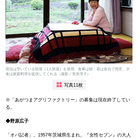
宿泊は空いている部屋（1人部屋）を使用。食事は朝・昼は各自で用意、夕
食は家庭料理を提供してくれる（撮影／管井淳子）
写真11枚
※「あがつまアグリファクトリー」の募集は現在終了してい
る。
◆野原広子
「オバ記者」。1957年茨城県生まれ。『女性セブン』の大人