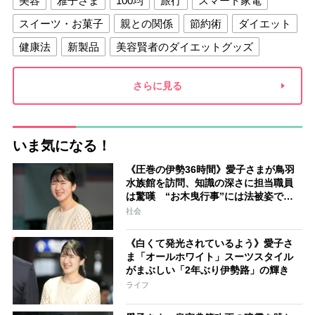
美容
雅子さま
100均
旅行
スマート家電
スイーツ・お菓子
親との関係
節約術
ダイエット
健康法
新製品
美容賢者のダイエットグッズ
夫との関係
新津春子
どか食い
さらに見る
いま気になる！
《圧巻の伊勢36時間》愛子さまが鳥羽
水族館を訪問、知識の深さに担当職員
は驚嘆 “お木曳行事”には法被姿で参
加「市民に交じって一生懸命引いてお
社会
られました」
《白くて発光されているよう》愛子さ
ま「オールホワイト」スーツスタイル
がまぶしい「2年ぶり伊勢路」の輝き
ライフ