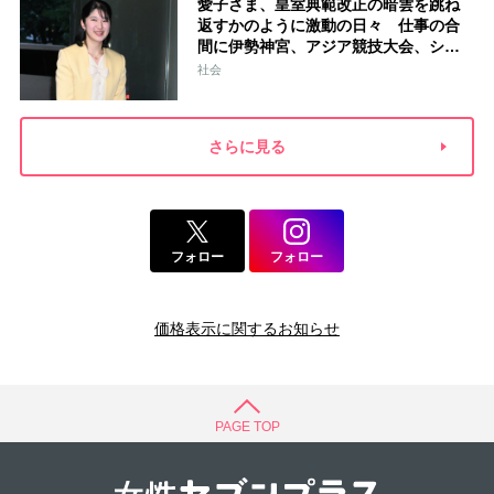
愛子さま、皇室典範改正の暗雲を跳ね
返すかのように激動の日々 仕事の合
間に伊勢神宮、アジア競技大会、シン
ガポール…スケジュールはびっしり
社会
「天皇家のご長女」の揺るがぬ思い
さらに見る
フォロー
フォロー
価格表示に関するお知らせ
PAGE TOP