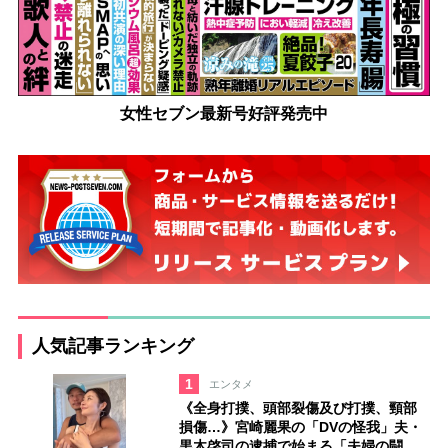
女性セブン最新号好評発売中
人気記事ランキング
1
エンタメ
《全身打撲、頭部裂傷及び打撲、頸部
損傷…》宮崎麗果の「DVの怪我」夫・
黒木啓司の逮捕で始まる「夫婦の闘