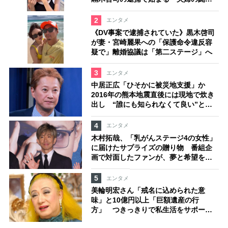
争」
2
エンタメ
《DV事案で逮捕されていた》黒木啓司
が妻・宮崎麗果への「保護命令違反容
疑で」離婚協議は「第二ステージ」へ
3
エンタメ
中居正広「ひそかに被災地支援」か
2016年の熊本地震直後には現地で炊き
出し “誰にも知られなくて良い”と、
むしろ強まる福祉活動への思い
4
エンタメ
木村拓哉、「乳がんステージ4の女性」
に届けたサプライズの贈り物 番組企
画で対面したファンが、夢と希望を与
える心遣いに「うれしくて号泣しまし
た」
5
エンタメ
美輪明宏さん「戒名に込められた意
味」と10億円以上「巨額遺産の行
方」 つきっきりで私生活をサポート
していた元俳優が相続か