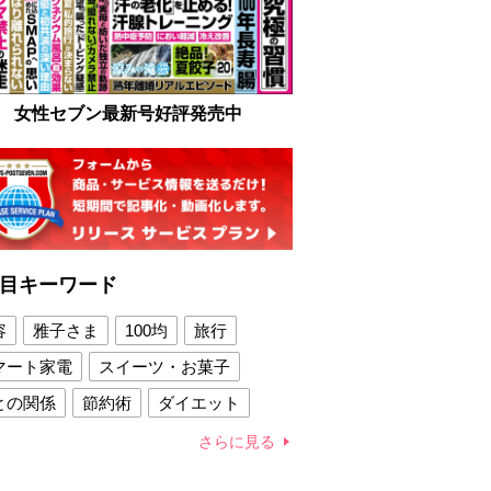
女性セブン最新号好評発売中
目キーワード
容
雅子さま
100均
旅行
マート家電
スイーツ・お菓子
との関係
節約術
ダイエット
康法
新製品
さらに見る
容賢者のダイエットグッズ