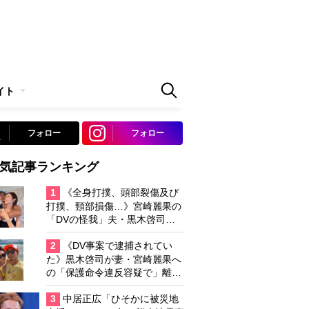
イト
フォロー
フォロー
気記事ランキング
1
《全身打撲、頭部裂傷及び
打撲、頸部損傷…》宮崎麗果の
「DVの怪我」夫・黒木啓司の
逮捕で始まる「夫婦の闘争」
2
《DV事案で逮捕されてい
た》黒木啓司が妻・宮崎麗果へ
の「保護命令違反容疑で」離婚
協議は「第二ステージ」へ
3
中居正広「ひそかに被災地