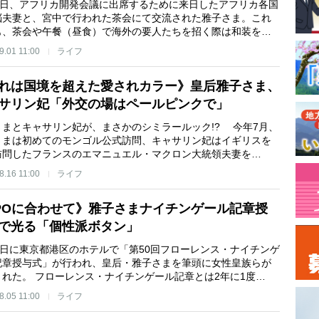
22日、アフリカ開発会議に出席するために来日したアフリカ各国
脳夫妻と、宮中で行われた茶会にて交流された雅子さま。これ
も、茶会や午餐（昼食）で海外の要人たちを招く際は和装を…
9.01 11:00
ライフ
れは国境を超えた愛されカラー》皇后雅子さま、
サリン妃「外交の場はペールピンクで」
さまとキャサリン妃が、まさかのシミラールック!? 今年7月、
さまは初めてのモンゴル公式訪問、キャサリン妃はイギリスを
訪問したフランスのエマニュエル・マクロン大統領夫妻を…
8.16 11:00
ライフ
POに合わせて》雅子さまナイチンゲール記章授
で光る「個性派ボタン」
31日に東京都港区のホテルで「第50回フローレンス・ナイチンゲ
記章授与式」が行われ、皇后・雅子さまを筆頭に女性皇族らが
された。 フローレンス・ナイチンゲール記章とは2年に1度…
8.05 11:00
ライフ