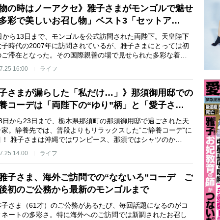
物の時はノーアクセ》雅子さまがモンゴルで魅せ
多彩で美しいお召し物」ベスト3「セットア…
6日から13日まで、モンゴルを公式訪問された両陛下。天皇陛下
太子時代の2007年に訪問されているが、雅子さまにとっては初
のご滞在となった。その国際親善の場で見せられた多彩な着…
7.25 16:00
ライフ
子さまが漏らした「私だけ…」》那須御用邸での
養コーデは「両陛下の“ゆり”柄」と「愛子さ…
18日から23日まで、栃木県那須町の那須御用邸で過ごされた天
一家。静養先では、普段よりもリラックスした”ご静養コーデ”に
目！ 雅子さまは沖縄ではワンピース、那須ではシャツのか…
7.25 14:00
ライフ
雅子さま、海外ご訪問での“なないろ”コーデ ご
後初のご公務から最新のモンゴルまで
雅子さま（61才）のご公務があるたび、毎回話題になるのがコ
ィネートの多彩さ。特に海外へのご訪問では新調されたお召し