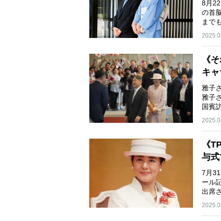
8月
の首
まで
2025.0
《そ
キャ
雅子
雅子
国賓
2025.0
《T
与式
7月
ール
出席
2025.0