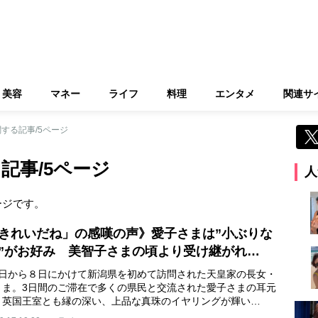
美容
マネー
ライフ
料理
エンタメ
関連サ
関する記事/5ページ
記事/5ページ
人
ージです。
きれいだね」の感嘆の声》愛子さまは”小ぶりな
”がお好み 美智子さまの頃より受け継がれ…
6日から８日にかけて新潟県を初めて訪問された天皇家の長女・
さま。3日間のご滞在で多くの県民と交流された愛子さまの耳元
、英国王室とも縁の深い、上品な真珠のイヤリングが輝い…