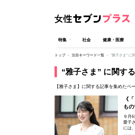
特集
社会
健康・医療
トップ
注目キーワード一覧
“雅子さま” に
“雅子さま” に関する
【雅子さま】に関する記事を集めたペ
《「
もの
９月
愛子
には