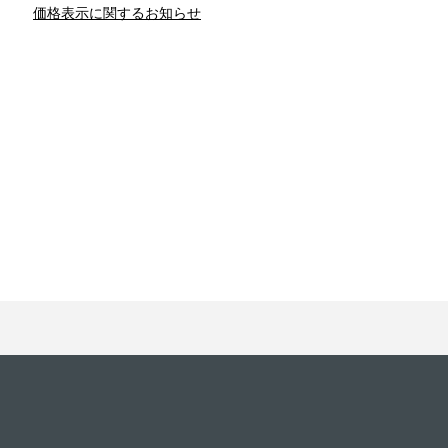
価格表示に関するお知らせ
との関係
新津春子
どか食い