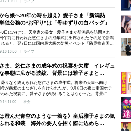
9.17 10:00
ライフ
から娘へ20年の時を越え》愛子さま「新潟熱
単独公務の“お守り”は「母ゆずりの白バッグ」
6～8日にかけて、天皇家の長女・愛子さまが新潟県を訪問され
6日午前に行われた悠仁さまの成年式に出席されたその足で新潟
されると、翌7日には国内最大級の防災イベント「防災推進国…
9.16 16:00
ライフ
さま、悠仁さまの成年式の祝宴を欠席 イレギュ
な事態に広がる波紋、背景には雅子さまと…
、滞りなく終えられた悠仁さまの成年式。将来の天皇へ向け
国母が慈愛のまなざしを向けられたが、9月6日の夜に帝国ホテ
行われた祝宴に、愛子さまが現れることはなかった。背景に
9.14 11:00
社会
は澄んだ青空のような一着を》皇后雅子さまの気
ふれる和装 海外の要人を招く際に込めら…