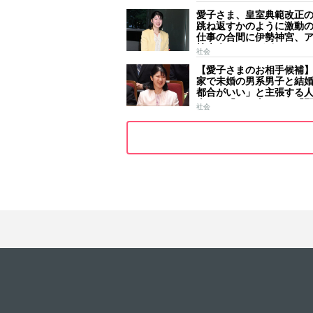
一生懸命引いておられま
愛子さま、皇室典範改正
跳ね返すかのように激動
仕事の合間に伊勢神宮、
技大会、シンガポール…
社会
ールはびっしり 「天皇
【愛子さまのお相手候補
女」の揺るがぬ思い
家で未婚の男系男子と結
都合がいい」と主張する
去には「のび太くん」「
社会
ース」「華道家元の孫」
前