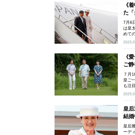
《着
た「
7月
は皇
めて
2025.0
《愛
ご静
７月
皇ご
も注
2025.0
皇后
結婚
皇后
ーデ