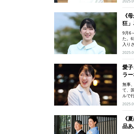
2025.0
《母
狂」
9月
た。
入り
2025.0
愛子
ラー
無事
て、
ルで
ち…
2025.0
《夏
品あ