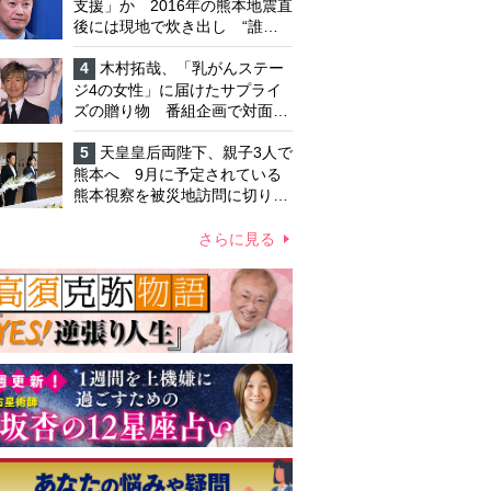
支援」か 2016年の熊本地震直
後には現地で炊き出し “誰に
も知られなくて良い”と、むし
ろ強まる福祉活動への思い
4
木村拓哉、「乳がんステー
ジ4の女性」に届けたサプライ
ズの贈り物 番組企画で対面し
たファンが、夢と希望を与える
心遣いに「うれしくて号泣しま
5
天皇皇后両陛下、親子3人で
した」
熊本へ 9月に予定されている
熊本視察を被災地訪問に切り替
えての実施が現実的か 上皇ご
夫妻から受け継ぐ“国民への寄
さらに見る
り添い方”