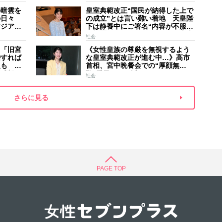
した」
夫
の暗雲を
皇室典範改正“国民が納得した上で
の日々
の成立”とは言い難い着地 天皇陛
アジア競
下は静養中にご署名“内容が不服で
スケジュ
も拒否することはできない” 米大
社会
家のご長
手紙は男系男子に固執する日本の
】「旧宮
《女性皇族の尊厳を無視するよう
現状を批判的に報道
婚すれば
な皇室典範改正が進む中…》高市
人も 過
首相、宮中晩餐会での“厚顔無
野球部エ
恥”愛子さまに近づきハイテンショ
社会
などの名
ンで会話、小泉進次郎夫妻と30分
ほど取り囲む
さらに見る
PAGE TOP