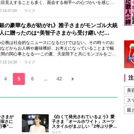
お目見えすることも多く、面会する相手への心づかいを感じ…
7.18 07:00
ライフ
銀の豪華な糸が紡がれ》雅子さまがモンゴル大統
人に贈ったのは“美智子さまから受け継いだ…
の公務は社会的なニュースになるだけではない。その時々のお
物などからお人柄や趣味嗜好、お考えになっていることまで幅
世間の関心事となる──この夏、天皇陛下と共にモンゴルをご…
7.15 14:30
ライフ
注
4
5
6
...
42
美
ス
親
子さまが
《白くて発光されているよう》愛
健
の深さに
子さま「オールホワイト」スーツ
行事”に
スタイルがまぶしい「2年ぶり伊勢
美
交じって
路」の輝き
ライフ