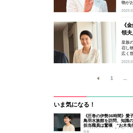
物が
2025.0
《金
領夫
皇族
召し
広く
2025.0
1
...
いま気になる！
《圧巻の伊勢36時間》愛
鳥羽水族館を訪問、知識
担当職員は驚嘆 “お木曳
は法被姿で参加「市民に
社会