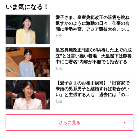
いま気になる！
愛子さま、皇室典範改正の暗雲を跳ね
返すかのように激動の日々 仕事の合
間に伊勢神宮、アジア競技大会、シン
ガポール…スケジュールはびっしり
社会
「天皇家のご長女」の揺るがぬ思い
皇室典範改正“国民が納得した上での成
立”とは言い難い着地 天皇陛下は静養
中にご署名“内容が不服でも拒否するこ
とはできない” 米大手紙は男系男子に
社会
固執する日本の現状を批判的に報道
【愛子さまのお相手候補】「旧宮家で
未婚の男系男子と結婚すれば都合がい
い」と主張する人も 過去には「のび
太くん」「野球部エース」「華道家元
社会
の孫」などの名前
さらに見る