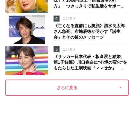
味」と10億円以上「巨額遺産の行
方」 つきっきりで私生活をサポート
していた元俳優が相続か
4
エンタメ
《亡くなる直前にも笑顔》清水良太郎
さん急死、布施辰徳が明かす「誕生
会」とその後のメッセージ
5
エンタメ
《サッカー日本代表・板倉滉と結婚、
第1子妊娠》川口春奈に“心境の変化”を
もたらした主演映画『ママせか』 身
を削って「がんに蝕まれる母」を演じ
た壮絶な撮影現場
さらに見る