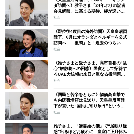
ダ訪問へ》雅子さま「24年ぶりの記者
会見解禁」に高まる期待、絆が深い両
国訪問は最適のタイミング 2002年の
社会
会見では猛バッシングの過去
《即位後4度目の海外訪問》天皇皇后両
陛下、6月にオランダとベルギーを公式
訪問へ 「復調」と「過去のつらい経
験」…両国と雅子さまを繋ぐ“深い絆と
社会
因縁”
《雅子さまと愛子さま、高市首相の“乱
心”解散劇への困惑》国賓として招待す
るUAE大統領の来日と重なる投開票日
程 政界が慌ただしい中で発揮される
社会
皇室による国際親善の神髄
《国民と苦楽をともに》物価高直撃で
も内廷費増額は見送り、天皇皇后両陛
下が貫いた“国民に寄り添う”という矜
持 3月には即位後初めて東日本大震災
社会
の被災地を訪問
雅子さま、「講書始の儀」で“居眠り疑
惑”出るほどお疲れに 皇室に正月休み