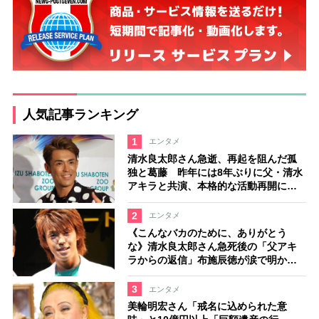
人気記事ランキング
1
エンタメ
清水良太郎さん急逝、再起を阻んだ孤
独と葛藤 昨年には8年ぶりに父・清水
アキラと共演、本格的な活動再開に向
かっていたが…周囲が懸念していた
「不安定なところ」
2
エンタメ
《こんなバカのために、ありがとう
な》清水良太郎さん急死後の「父アキ
ラからの返信」布施辰徳が涙で明かす
「順番が違う」
3
エンタメ
美輪明宏さん「戒名に込められた意