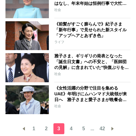
はなし、年末年始は恒例行事で大忙
し 「昨年の疲れが抜けきっていない
社会
のでは」との指摘も
《前髪がすごく膨らんで》紀子さま
「新年行事」で見せられた新スタイル
「アップヘアとあずき色」
ライフ
雅子さま、ギリギリの発表となった
「誕生日文書」への不安と、「医師団
の見解」に含まれていた“快復ぶりを示
す文言” 支えとなるのは愛子さまの存
社会
在
《女性活躍の分野で注目を集める
UAE》年明けにムハンマド大統領が来
日へ 雅子さまと愛子さまが晩餐会で
懇談する可能性
社会
1
2
3
4
5
...
42