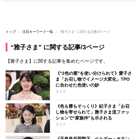
トップ
注目キーワード一覧
“雅子さま” に関する記事/3ページ
“雅子さま” に関する記事/3ページ
【雅子さま】に関する記事を集めたページです。
《“2色の紫”を使い分けられて》愛子さ
ま「お召し物でイメージ大変化」TPO
に合わせた色使いの妙
ライフ
《色も襟もそっくり》紀子さま「お召
し物を寄せられて」雅子さま流ファッ
ションで“家族仲”も示される
ライフ
《天皇皇后両陛下、ベルギー・オラン